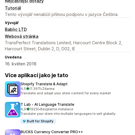
Nejčastější dotazy
Tutoriál
Tento vývojář nenabízí přímou podporu v jazyce Čeština.
Vývojář
Bablic LTD
Webová stránka
TransPerfect Translations Limited, Harcourt Centre Block 2,
Harcourt Street, Dublin 2, D, D02, IE
Uvedena
16. květen 2016
Více aplikací jako je tato
Shopify Translate & Adapt
z 5 hvězd
4,5
(1 397)
•
Zdarma
Celkový počet recenzí: 1397
Translate and adapt your store content for every market
T Lab ‑ AI Language Translate
z 5 hvězd
4,9
(923)
•
Bezplatná instalace
Celkový počet recenzí: 923
Translate your store into multiple languages to sell globally.
Built for Shopify
BUCKS Currency Converter PRO++