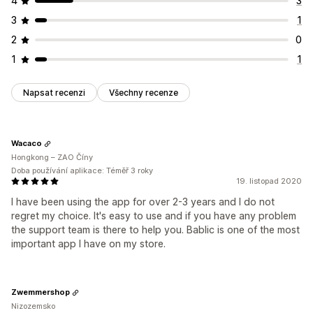
4
3
3
1
2
0
1
1
Napsat recenzi
Všechny recenze
Wacaco
Hongkong – ZAO Číny
Doba používání aplikace: Téměř 3 roky
19. listopad 2020
I have been using the app for over 2-3 years and I do not
regret my choice. It's easy to use and if you have any problem
the support team is there to help you. Bablic is one of the most
important app I have on my store.
Zwemmershop
Nizozemsko