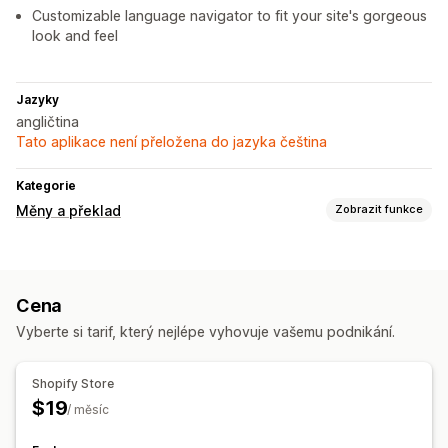
Customizable language navigator to fit your site's gorgeous
look and feel
Jazyky
angličtina
Tato aplikace není přeložena do jazyka čeština
Kategorie
Měny a překlad
Zobrazit funkce
Jazykový překlad
Strojový překlad
Automatická synchronizace překladů
Cena
Ruční překlad
Překlad metapolí
Překlad SEO
Vyberte si tarif, který nejlépe vyhovuje vašemu podnikání.
Profesionální překlad
Překlad adres URL
Správa glosáře
Automatické přesměrování
Přepínač jazyka
Shopify Store
$19
/ měsíc