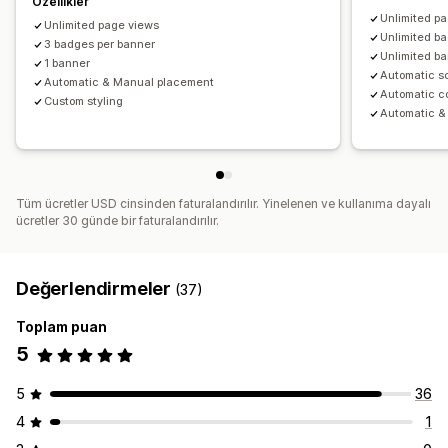
Özellikler
Simge konumu
Unlimited p
Unlimited page views
Manuel konum
Otomatik konum
Duyuru çubuğu
Unlimited b
3 badges per banner
Özel sayfalar
Sepet sayfası
Ödeme sayfası
Unlimited b
1 banner
Automatic sc
Koleksiyon sayfaları
Automatic & Manual placement
Altbilgi
Üstbilgi
Hero bölümü
Automatic co
Custom styling
Ana sayfa
Açılış sayfaları
Ürün sayfaları
Arama sayfası
Automatic &
Tüm ücretler USD cinsinden faturalandırılır. Yinelenen ve kullanıma dayalı
ücretler 30 günde bir faturalandırılır.
Değerlendirmeler
(37)
Toplam puan
5
5
36
4
1