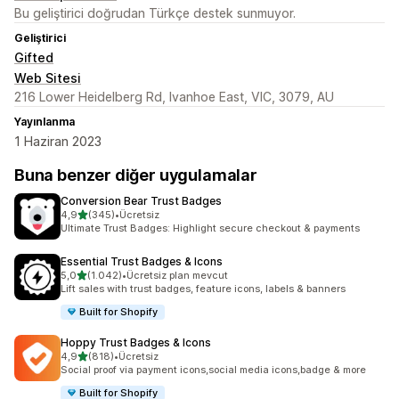
Bu geliştirici doğrudan Türkçe destek sunmuyor.
Geliştirici
Gifted
Web Sitesi
216 Lower Heidelberg Rd, Ivanhoe East, VIC, 3079, AU
Yayınlanma
1 Haziran 2023
Buna benzer diğer uygulamalar
Conversion Bear Trust Badges
5 yıldız üzerinden
4,9
(345)
•
Ücretsiz
toplam 345 değerlendirme
Ultimate Trust Badges: Highlight secure checkout & payments
Essential Trust Badges & Icons
5 yıldız üzerinden
5,0
(1.042)
•
Ücretsiz plan mevcut
toplam 1042 değerlendirme
Lift sales with trust badges, feature icons, labels & banners
Built for Shopify
Hoppy Trust Badges & Icons
5 yıldız üzerinden
4,9
(818)
•
Ücretsiz
toplam 818 değerlendirme
Social proof via payment icons,social media icons,badge & more
Built for Shopify