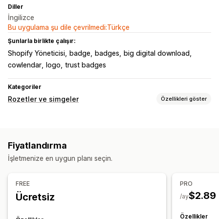
Diller
İngilizce
Bu uygulama şu dile çevrilmedi:Türkçe
Şunlarla birlikte çalışır:
Shopify Yöneticisi
badge
badges
big digital download
cowlendar
logo
trust badges
Kategoriler
Rozetler ve simgeler
Özellikleri göster
Simge türleri
Özel
Garanti
Ödeme
Ürün özellikleri
Satış bannerları
Fiyatlandırma
Güvenlik
Kargo
Sosyal medya
Güven
Garanti
İşletmenize en uygun planı seçin.
Özelleştirme
Animasyonlar
Arka planlar
Kenarlıklar
Renkler
Özel metin
FREE
PRO
Yazı tipleri
Stil
Beden
Dosya yükleme
Mobil duyarlı
$2.89
Ücretsiz
/ay
Cihaza özgü
Özellikler