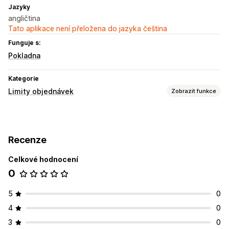
Jazyky
angličtina
Tato aplikace není přeložena do jazyka čeština
Funguje s:
Pokladna
Kategorie
Limity objednávek
Zobrazit funkce
Pravidla limitů
Na základě košíku
Maximální množství
Recenze
Minimální množství
Na základě ceny
Celkové hodnocení
0
5
0
4
0
3
0