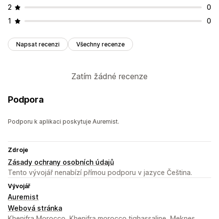
2
0
1
0
Napsat recenzi
Všechny recenze
Zatím žádné recenze
Podpora
Podporu k aplikaci poskytuje Auremist.
Zdroje
Zásady ochrany osobních údajů
Tento vývojář nenabízí přímou podporu v jazyce Čeština.
Vývojář
Auremist
Webová stránka
Khenifra Morocco, Khenifra morocco tighassaline, Meknes,