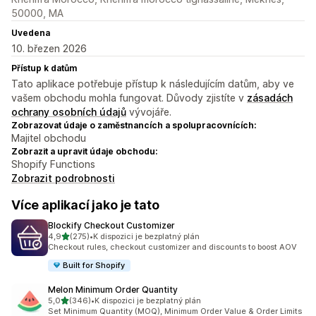
50000, MA
Uvedena
10. březen 2026
Přístup k datům
Tato aplikace potřebuje přístup k následujícím datům, aby ve
vašem obchodu mohla fungovat. Důvody zjistíte v
zásadách
ochrany osobních údajů
vývojáře.
Zobrazovat údaje o zaměstnancích a spolupracovnících:
Majitel obchodu
Zobrazit a upravit údaje obchodu:
Shopify Functions
Zobrazit podrobnosti
Více aplikací jako je tato
Blockify Checkout Customizer
z 5 hvězd
4,9
(275)
•
K dispozici je bezplatný plán
Celkový počet recenzí: 275
Checkout rules, checkout customizer and discounts to boost AOV
Built for Shopify
Melon Minimum Order Quantity
z 5 hvězd
5,0
(346)
•
K dispozici je bezplatný plán
Celkový počet recenzí: 346
Set Minimum Quantity (MOQ), Minimum Order Value & Order Limits