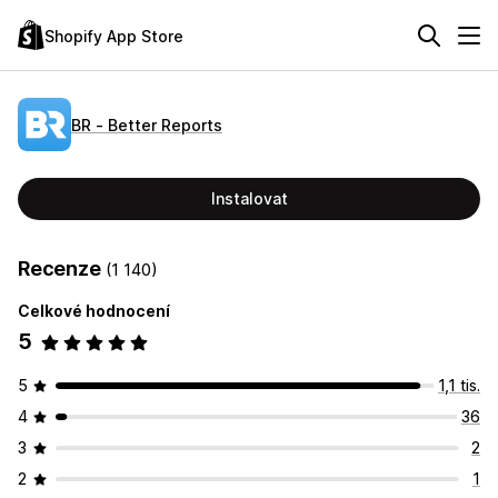
Shopify App Store
BR ‑ Better Reports
Instalovat
Recenze
(1 140)
Celkové hodnocení
5
5
1,1 tis.
4
36
3
2
2
1