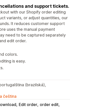
cellations and support tickets.
kout with our Shopify order editing
t variants, or adjust quantities, our
refunds. It reduces customer support
store uses the manual payment
ay need to be captured separately
and edit order.
nd colors.
diting is easy.
s.
portugalština (brazilská),
a čeština
 Download
Edit order
order edit