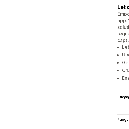
Let 
Empow
app. 
solut
reque
capt
Let
Upd
Gen
Cha
Ena
Jazyk
Funguj