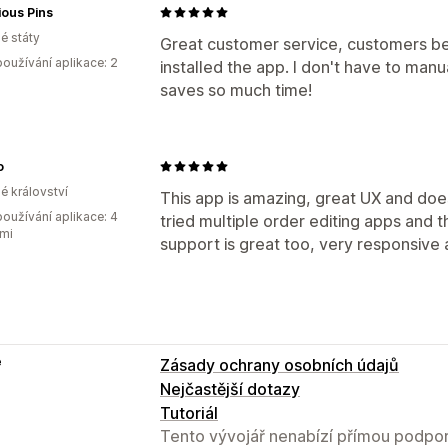
ious Pins
é státy
Great customer service, customers bega
oužívání aplikace: 2
installed the app. I don't have to ma
saves so much time!
o
é království
This app is amazing, great UX and do
oužívání aplikace: 4
tried multiple order editing apps and t
mi
support is great too, very responsive a
e
Zásady ochrany osobních údajů
Nejčastější dotazy
Tutoriál
Tento vývojář nenabízí přímou podpor