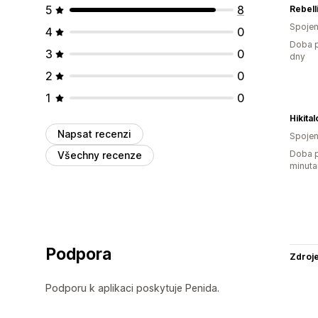
5
8
Rebell
Spojen
4
0
Doba p
3
0
dny
2
0
1
0
Hikital
Napsat recenzi
Spojen
Doba p
Všechny recenze
minuta
Podpora
Zdroj
Podporu k aplikaci poskytuje Penida.