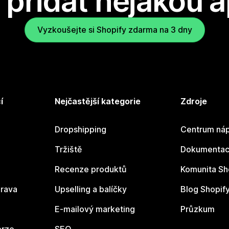
přidat nějakou a
Vyzkoušejte si Shopify zdarma na 3 dny
í
Nejčastější kategorie
Zdroje
Dropshipping
Centrum náp
Tržiště
Dokumentace
Recenze produktů
Komunita Sh
rava
Upselling a balíčky
Blog Shopif
E-mailový marketing
Průzkum