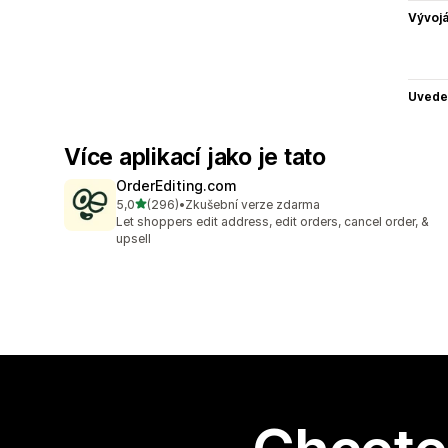
Vývojá
Uvede
Více aplikací jako je tato
OrderEditing.com
z 5 hvězd
5,0
(296)
•
Zkušební verze zdarma
Celkový počet recenzí: 296
Let shoppers edit address, edit orders, cancel order, &
upsell