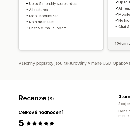
Up to 
Up to 5 monthly store orders
All fea
All features
Mobile
Mobile optimized
No hid
No hidden fees
Chat &
Chat & e-mail support
10denní 
Všechny poplatky jsou fakturovány v měně USD. Opakovan
Recenze
Gourm
(8)
Spojen
Doba p
Celkové hodnocení
minuta
5