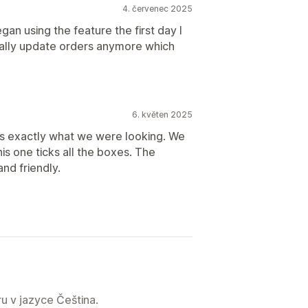
4. červenec 2025
n using the feature the first day I
nually update orders anymore which
6. květen 2025
es exactly what we were looking. We
his one ticks all the boxes. The
nd friendly.
u v jazyce Čeština.