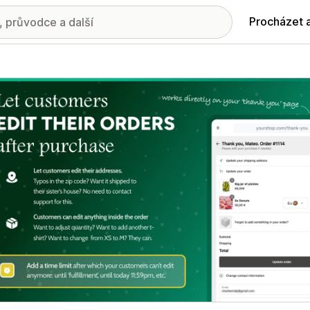
Procházet 
ie propagovaných obrázků