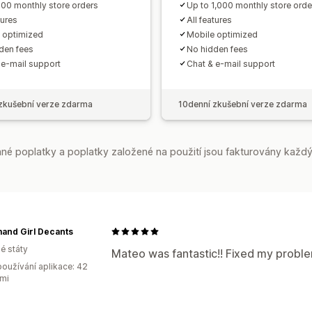
100 monthly store orders
Up to 1,000 monthly store orde
tures
All features
 optimized
Mobile optimized
den fees
No hidden fees
 e-mail support
Chat & e-mail support
zkušební verze zdarma
10denní zkušební verze zdarma
é poplatky a poplatky založené na použití jsou fakturovány každý
and Girl Decants
é státy
Mateo was fantastic!! Fixed my probl
oužívání aplikace: 42
mi