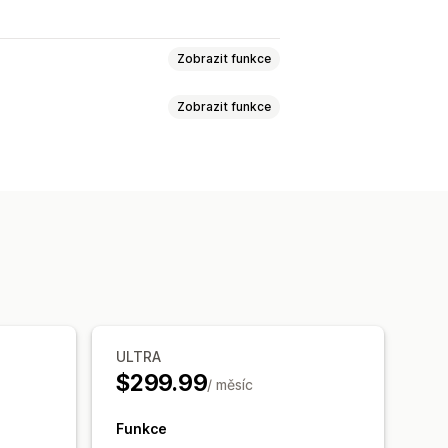
Zobrazit funkce
Zobrazit funkce
resa
Ceny
Poplatky za zásilky
Analytika
rma
Doprava zdarma
kty
Často nakupované společně
ULTRA
nnost trychtýře
$299.99
/ měsíc
Funkce