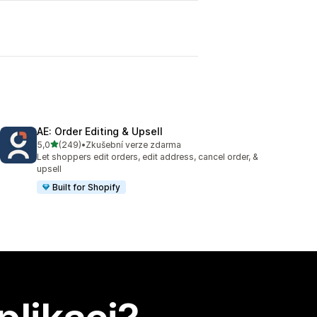
AE: Order Editing & Upsell
z 5 hvězd
5,0
(249)
•
Zkušební verze zdarma
Celkový počet recenzí: 249
Let shoppers edit orders, edit address, cancel order, &
upsell
Built for Shopify