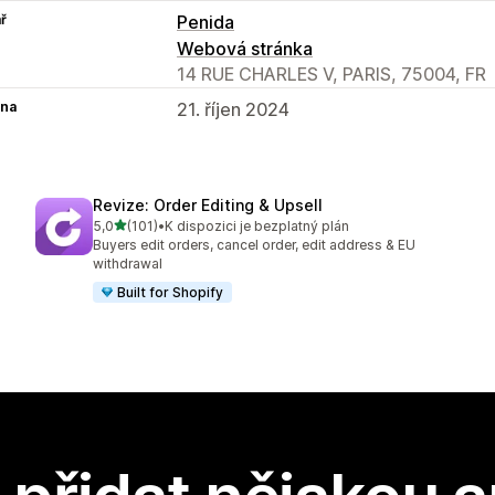
ř
Penida
Webová stránka
14 RUE CHARLES V, PARIS, 75004, FR
na
21. říjen 2024
Revize: Order Editing & Upsell
z 5 hvězd
5,0
(101)
•
K dispozici je bezplatný plán
Celkový počet recenzí: 101
Buyers edit orders, cancel order, edit address & EU
withdrawal
Built for Shopify