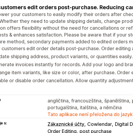
customers edit orders post-purchase. Reducing can
er your customers to easily modify their orders after chec
Whether they need to update shipping details, change produc
ion offers flexibility without the need for cancellations or 
sts & enhances satisfaction. Please be aware that if your 
ure method, secondary payments added to edited orders m
 customers edit order details post-purchase. Order editing 
ate shipping address, product variants, or quantities easily.
erate invoices instantly for records. Add your logo and bra
nge item variants, like size or color, after purchase. Order e
ble or disable order cancellation. Allow quantity adjustment
y
angličtina, francouzština, španělština, 
portugalština, italština, a němčina
Tato aplikace není přeložena do jazyk
e s:
Zákaznické účty
Cowlendar
Digital
Order Editing
post purchase