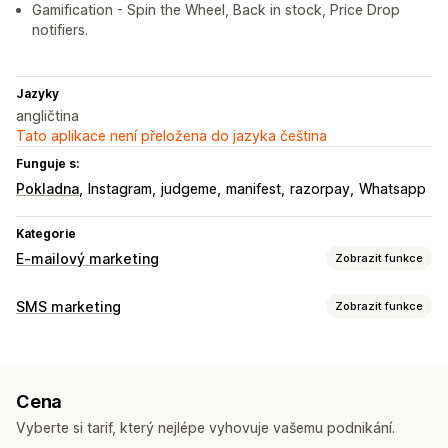
Gamification - Spin the Wheel, Back in stock, Price Drop
notifiers.
Jazyky
angličtina
Tato aplikace není přeložena do jazyka čeština
Funguje s:
Pokladna
Instagram
judgeme
manifest
razorpay
Whatsapp
Kategorie
E-mailový marketing
Zobrazit funkce
Typy kampaní
SMS marketing
Zobrazit funkce
E-mailové kampaně
SMS kampaně
Sociální sítě
Novinky
Správa kampaní
Automaticky otevíraná okna
Formuláře
Slevy
Hromadné zasílání zpráv
Propagační akce
Upsellingové e-maily
Cena
Cross-sellingové e-maily
E-maily týkající se košíku
Automatizace pracovního postupu
Vyberte si tarif, který nejlépe vyhovuje vašemu podnikání.
E-maily týkající se pokladny
Opuštěný košík
Obnovení košíku
Narozeninové vzkazy
Slevové kódy