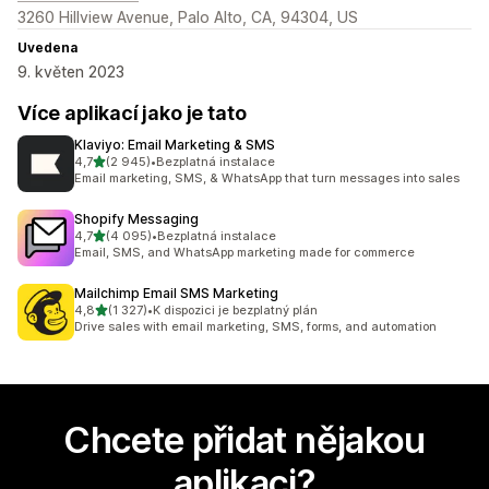
3260 Hillview Avenue, Palo Alto, CA, 94304, US
Uvedena
9. květen 2023
Více aplikací jako je tato
Klaviyo: Email Marketing & SMS
z 5 hvězd
4,7
(2 945)
•
Bezplatná instalace
Celkový počet recenzí: 2945
Email marketing, SMS, & WhatsApp that turn messages into sales
Shopify Messaging
z 5 hvězd
4,7
(4 095)
•
Bezplatná instalace
Celkový počet recenzí: 4095
Email, SMS, and WhatsApp marketing made for commerce
Mailchimp Email SMS Marketing
z 5 hvězd
4,8
(1 327)
•
K dispozici je bezplatný plán
Celkový počet recenzí: 1327
Drive sales with email marketing, SMS, forms, and automation
Chcete přidat nějakou
aplikaci?