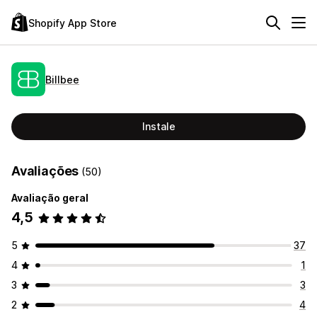
Shopify App Store
Billbee
Instale
Avaliações
(50)
Avaliação geral
4,5
5
37
4
1
3
3
2
4