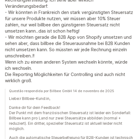
Veränderungsbedarf:
- Wir könnten in Frankreich den stark vergünstigten Steuersatz
für unsere Produkte nutzen, wir müssen aber 10% Steuer
zahlen, nur weil billbee den günstigeren Steuersatz nicht
umsetzen kann...das ist schon heftig!
- Wir möchten gerade die B2B App von Shopify umsetzen und
sehen aber, dass billbee die Steuerausnahme bei B2B Kunden
nicht umsetzen kann. So müssten wir jede Rechnung einzeln
umschreiben..!!
Wenn ich zu einem anderen System wechseln könnte, würde
ich wechseln.
Die Reporting Möglichkeiten für Controlling sind auch nicht
wirklich groß.
Questão respondida por Billbee GmbH 14 de novembro de 2025
Liebe:r Billbee-Kund:in,
Danke dir für dein Feedback!
Der Punkt mit dem französischen Steuersatz ist leider ein Sonderfall:
Billbee kann pro Land nur zwei Steuersätze abbilden (normal +
reduziert). Ein dritter, spezieller Steuersatz ist aktuell leider nicht
möglich.
Auch die automatische Steuerbefreiung für B2B-Kunden ist technisch