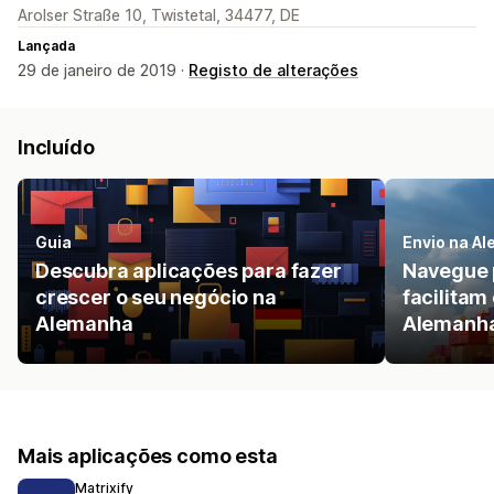
Arolser Straße 10, Twistetal, 34477, DE
Lançada
29 de janeiro de 2019 ·
Registo de alterações
Incluído
Guia
Envio na A
Descubra aplicações para fazer
Navegue 
crescer o seu negócio na
facilitam 
Alemanha
Alemanha
Mais aplicações como esta
Matrixify