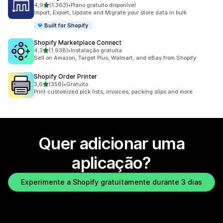
de 5 estrelas
4,9
(1.363)
•
Plano gratuito disponível
1363 total de avaliações
Import, Export, Update and Migrate your store data in bulk
Built for Shopify
Shopify Marketplace Connect
de 5 estrelas
4,3
(1.938)
•
Instalação gratuita
1938 total de avaliações
Sell on Amazon, Target Plus, Walmart, and eBay from Shopify
Shopify Order Printer
de 5 estrelas
3,6
(356)
•
Gratuito
356 total de avaliações
Print customized pick lists, invoices, packing slips and more
Quer adicionar uma
aplicação?
Experimente a Shopify gratuitamente durante 3 dias