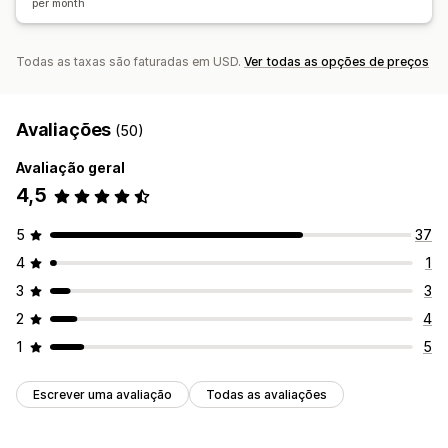
per month
Automatização de e-mails
Relatórios
Numeração sequencial
Todas as taxas são faturadas em USD.
Ver todas as opções de preços
Avaliações
(50)
Avaliação geral
4,5
5
37
4
1
3
3
2
4
1
5
Escrever uma avaliação
Todas as avaliações