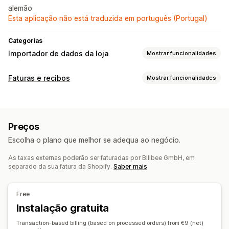
alemão
Esta aplicação não está traduzida em português (Portugal)
Categorias
Importador de dados da loja
Mostrar funcionalidades
Sincronização de dados
Faturas e recibos
Mostrar funcionalidades
Sincronização de inventário
Sincronização de encomendas
Tipos de documentos
Sincronização de preços
Faturas
Confirmações de encomendas
Guias de remessa
Migração de dados
Preços
Etiquetas de envio
Reembolsos
Exportação programada
Inventário
Encomendas
Escolha o plano que melhor se adequa ao negócio.
Personalização
As taxas externas poderão ser faturadas por Billbee GmbH, em
Cor e tipo de letra
Imagem corporativa
Campos
separado da sua fatura da Shopify.
Saber mais
Números de faturação
E-mail de remetente
Cálculo de imposto
Modelos
Logótipos
Várias moedas
Free
Multilingue
Instalação gratuita
Gestão de ficheiros
Transaction-based billing (based on processed orders) from €9 (net)