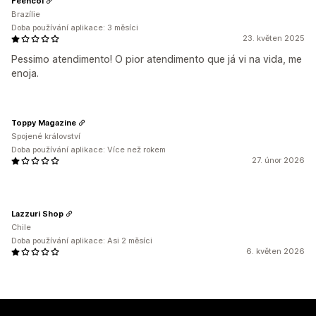
Feencol
Brazílie
Doba používání aplikace: 3 měsíci
23. květen 2025
Pessimo atendimento! O pior atendimento que já vi na vida, me
enoja.
Toppy Magazine
Spojené království
Doba používání aplikace: Více než rokem
27. únor 2026
Lazzuri Shop
Chile
Doba používání aplikace: Asi 2 měsíci
6. květen 2026