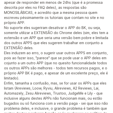
apesar de responder em menos de 24hs (que é a promessa
descrita por eles no FAQ deles), as respostas são
MONOSILÁBICAS, e acredito que a mesma pessoa quem
escreveu péssimamente os tutoriais que contam no site e no
próprio APP.
No suporte eles sugeriram desativar o APP do BK, ou seja,
somente utilizar a EXTENSÃO do Chrome deles (sim, eles tem a
extensão e um APP que seria uma versão bem pobre e limitada
dos outros APPS que eles sugerem trabalhar em conjunto a
EXTENSÃO deles.
Eles induzem ao erro, o sugerir usar outros APPS em conjunto,
pois ao fazer isso, "parece" que se pode usar o APP deles em
cojunto a um outro APP (que no quesito funcionalidade todos
os outros APPs são melhores - todos tem recursos pagos, e o
próprio APP BK é pago, e apesar de um excelente preço, ele é
limitado).
Enfim, tamanha a confusão, mas, se for usar os APPs que eles
listam (Areviews, Loow, Ryviu, Alireviews, A2 Reviews, Lai,
Automazely, Zesu Alireviews, Trustoo, JudgeMe e Lily - que
inclusive alguns destes APPs não funcionam mais, ou estão
bugados ou só funciona com a versão paga - sei que isso não
problema deles, e inclusive, o grande problema é também que