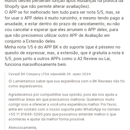
muitos destes perderam função após mudanças na política da
Shopify que não permite alterar availiações).
O APP se for melhorado tem tudo para ser nota 5/5, mas, se
for usar o APP deles é muito ruinzinho, e mesmo tendo pago a
anuidade, e estar dentro do prazo de cancelamento, eu não
vou cancelar e esperar que eles arrumem o APP deles, para
que não precisemos utilizar outro APP de Avaliação em
conjunto a Extensão deles.
Minha nota 1/5 é do APP BK e do suporte (que é péssimo no
quesito de expressar, mas, a extensão, que é gratuita a nota é
5/5, pois junto a outros APPs como o A2 Review ou Lai,
funciona maravilhosamente bem.
Vývojář BK Company LTDA odpověděl 28. srpen 2024
😔 Lamentamos saber que sua experiência com o BK Reviews não foi
como esperávamos.
Agradecemos por compartilhar sua opinião, pois ela nos ajuda a
identificar áreas em que precisamos melhorar. Queremos muito
corrigir isso e oferecer a você uma experiência melhor. Por favor,
entre em contato com o nosso suporte pelo WhatsApp no número
+55 11 91649-3290 para que possamos entender melhor o que
aconteceu e ajudar da melhor forma possível.
Atenciosamente,