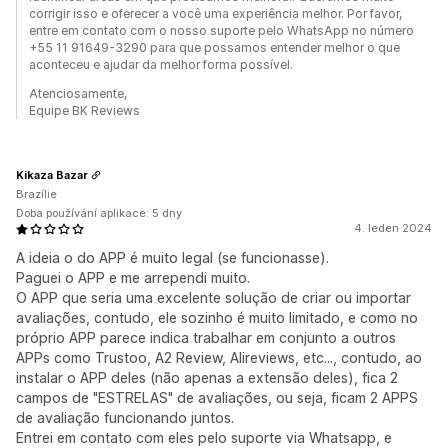
corrigir isso e oferecer a você uma experiência melhor. Por favor,
entre em contato com o nosso suporte pelo WhatsApp no número
+55 11 91649-3290 para que possamos entender melhor o que
aconteceu e ajudar da melhor forma possível.
Atenciosamente,
Equipe BK Reviews
Kikaza Bazar
Brazílie
Doba používání aplikace: 5 dny
4. leden 2024
A ideia o do APP é muito legal (se funcionasse).
Paguei o APP e me arrependi muito.
O APP que seria uma excelente solução de criar ou importar
avaliações, contudo, ele sozinho é muito limitado, e como no
próprio APP parece indica trabalhar em conjunto a outros
APPs como Trustoo, A2 Review, Alireviews, etc..., contudo, ao
instalar o APP deles (não apenas a extensão deles), fica 2
campos de "ESTRELAS" de avaliações, ou seja, ficam 2 APPS
de avaliação funcionando juntos.
Entrei em contato com eles pelo suporte via Whatsapp, e