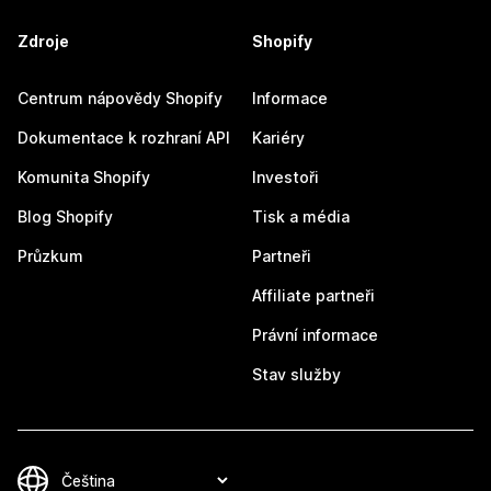
Zdroje
Shopify
Centrum nápovědy Shopify
Informace
Dokumentace k rozhraní API
Kariéry
Komunita Shopify
Investoři
Blog Shopify
Tisk a média
Průzkum
Partneři
Affiliate partneři
Právní informace
Stav služby