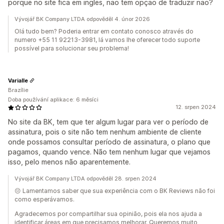
porque no site fica em ingles, nao tem opçao de traduzir nao?
Vývojář BK Company LTDA odpověděl 4. únor 2026
Olá tudo bem? Poderia entrar em contato conosco através do
numero +55 11 92213-3981, lá vamos lhe oferecer todo suporte
possível para solucionar seu problema!
Varialle
Brazílie
Doba používání aplikace: 6 měsíci
12. srpen 2024
No site da BK, tem que ter algum lugar para ver o período de
assinatura, pois o site não tem nenhum ambiente de cliente
onde possamos consultar período de assinatura, o plano que
pagamos, quando vence. Não tem nenhum lugar que vejamos
isso, pelo menos não aparentemente.
Vývojář BK Company LTDA odpověděl 28. srpen 2024
😔 Lamentamos saber que sua experiência com o BK Reviews não foi
como esperávamos.
Agradecemos por compartilhar sua opinião, pois ela nos ajuda a
identificar áreas em que precisamos melhorar. Queremos muito