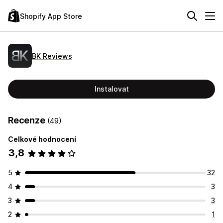
Shopify App Store
BK Reviews
Instalovat
Recenze
(49)
Celkové hodnocení
3,8
5
32
4
3
3
3
2
1