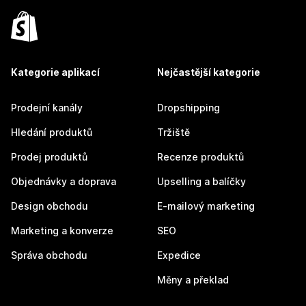
Kategorie aplikací
Nejčastější kategorie
Prodejní kanály
Dropshipping
Hledání produktů
Tržiště
Prodej produktů
Recenze produktů
Objednávky a doprava
Upselling a balíčky
Design obchodu
E-mailový marketing
Marketing a konverze
SEO
Správa obchodu
Expedice
Měny a překlad