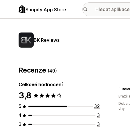
Shopify App Store
BK Reviews
Recenze
(49)
Celkové hodnocení
Futela
3,8
Brazíli
Doba p
5
32
dny
4
3
3
3