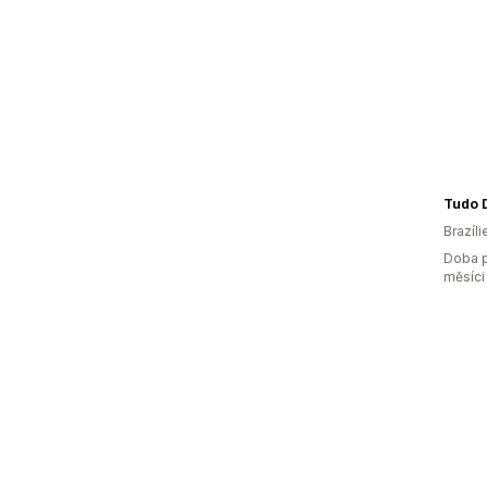
Tudo 
Brazíli
Doba p
měsíci