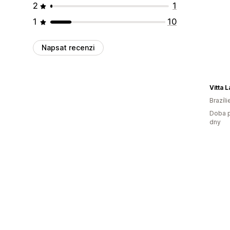
2
1
1
10
Napsat recenzi
Vitta 
Brazíli
Doba p
dny