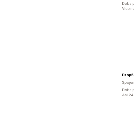
Doba p
Více n
Drop5
Spojen
Doba p
Asi 24