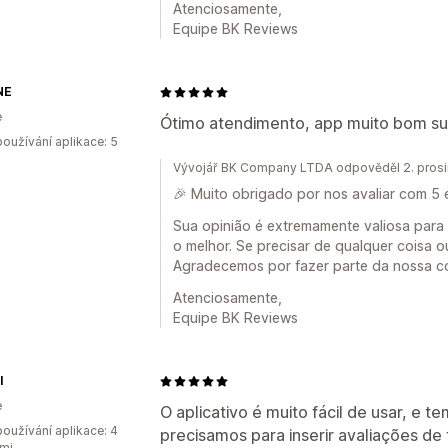
Atenciosamente,
Equipe BK Reviews
NE
e
Ótimo atendimento, app muito bom s
oužívání aplikace: 5
Vývojář BK Company LTDA odpověděl 2. pros
🎉 Muito obrigado por nos avaliar com 5 
Sua opinião é extremamente valiosa para
o melhor. Se precisar de qualquer coisa o
Agradecemos por fazer parte da nossa c
Atenciosamente,
Equipe BK Reviews
l
e
O aplicativo é muito fácil de usar, e 
oužívání aplikace: 4
precisamos para inserir avaliações de 
mi