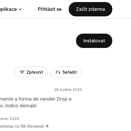
aplikace
Přihlásit se
Začít zdarma
Instalovat
Zpřesnit
Seřadit
28. květen 2026
amente a forma de vender Drop e
o. Indico demais!
venec 2026
estrelas no BK Reviews! 🌟