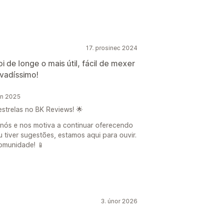
17. prosinec 2024
i de longe o mais útil, fácil de mexer
vadíssimo!
en 2025
estrelas no BK Reviews! 🌟
 nós e nos motiva a continuar oferecendo
u tiver sugestões, estamos aqui para ouvir.
omunidade! 📱
3. únor 2026