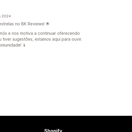
n 2024
estrelas no BK Reviews! 🌟
 nós e nos motiva a continuar oferecendo
u tiver sugestões, estamos aqui para ouvir.
omunidade! 📱
Shopify