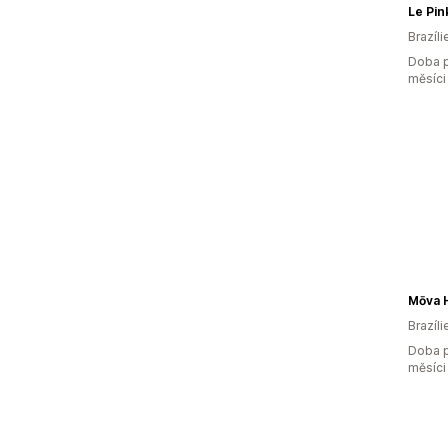
Le Pin
Brazíli
Doba p
měsíci
Mōva 
Brazíli
Doba p
měsíci