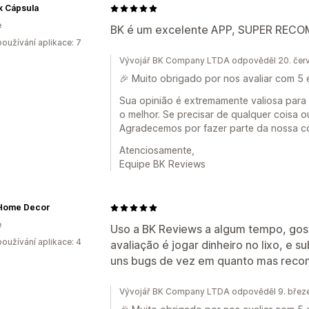
k Cápsula
e
BK é um excelente APP, SUPER REC
oužívání aplikace: 7
Vývojář BK Company LTDA odpověděl 20. čer
🎉 Muito obrigado por nos avaliar com 5 
Sua opinião é extremamente valiosa para
o melhor. Se precisar de qualquer coisa o
Agradecemos por fazer parte da nossa c
Atenciosamente,
Equipe BK Reviews
Home Decor
e
Uso a BK Reviews a algum tempo, gos
oužívání aplikace: 4
avaliação é jogar dinheiro no lixo, e s
uns bugs de vez em quanto mas reco
Vývojář BK Company LTDA odpověděl 9. břez