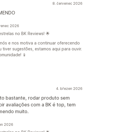
8. červenec 2026
OMENDO
venec 2026
estrelas no BK Reviews! 🌟
 nós e nos motiva a continuar oferecendo
u tiver sugestões, estamos aqui para ouvir.
omunidade! 📱
4. březen 2026
to bastante, rodar produto sem
ubir avaliações com a BK é top, tem
mendo muito.
en 2026