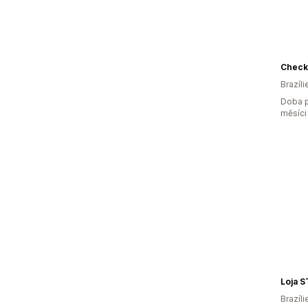
Check
Brazíli
Doba p
měsíci
Loja 
Brazíli