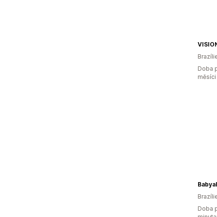
VISIO
Brazíli
Doba p
měsíci
Babyal
Brazíli
Doba p
minuta