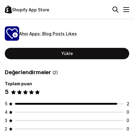
Shopify App Store
Ahoi Apps: Blog Posts Likes
Yükle
Değerlendirmeler
(2)
Toplam puan
5
5
2
4
0
3
0
2
0