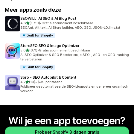
Meer apps zoals deze
SEOWILL: AI SEO & AI Blog Post
van 5 sterren
4,8
(1.719)
•
Gratis abonnement beschikbaar
1719 recensies in totaal
SEOAnt, Alt text, AI Store builder, AEO, GEO, JSON-LD,llms.txt
Built for Shopify
StoreSEO SEO & Image Optimizer
van 5 sterren
5,0
(671)
•
Gratis abonnement beschikbaar
671 recensies in totaal
AI SEO Optimizer & SEO Booster om je SEO-, AEO- en GEO-ranking
te verbeteren
Built for Shopify
Soro ‑ SEO Autopilot & Content
van 5 sterren
4,7
(10)
•
$39 per maand
10 recensies in totaal
Publiceer geautomatiseerde SEO-blogposts en genereer organisch
verkeer
Wil je een app toevoegen?
Probeer Shopify 3 dagen gratis