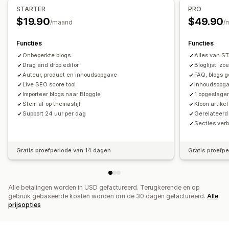
SEO
STARTER
PRO
Contentoptimalisatie
Optimalisatie van metagegevens
Trefwoordoptimalisatie
Rich snippets
Alt-tags
$19.90
$49.90
/maand
/
Prestaties bijhouden
SEO-analyse
Artikeltags
Interne links
URL-optimalisatie
SEO-score
Audits
Inzichten en tips
Trefwoordanalyse
Functies
Functies
Scoretool
Snelheidsanalyse
Onbeperkte blogs
Contentanalyse
Alles van S
Weergaveopties
Drag and drop editor
Bloglijst: z
Auteur, product en inhoudsopgave
FAQ, blogs g
Uitgelichte posts
Gerelateerde posts
Live SEO score tool
Inhoudsopga
Aangepaste branding
Aangepaste code
Importeer blogs naar Bloggle
1 opgeslage
Stem af op themastijl
Kloon artikel
Support 24 uur per dag
Gerelateerd
Secties verb
Gratis proefperiode van 14 dagen
Gratis proefp
Alle betalingen worden in USD gefactureerd. Terugkerende en op
gebruik gebaseerde kosten worden om de 30 dagen gefactureerd.
Alle
prijsopties