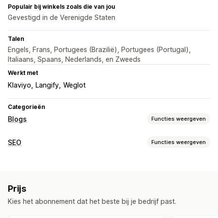
Populair bij winkels zoals die van jou
Gevestigd in de Verenigde Staten
Talen
Engels, Frans, Portugees (Brazilië), Portugees (Portugal),
Italiaans, Spaans, Nederlands, en Zweeds
Werkt met
Klaviyo
Langify
Weglot
Categorieën
Blogs
Functies weergeven
Contentontwikkeling
SEO
Functies weergeven
Drag-and-drop-editor
Templates
AI-generatie
SEO-tools
Biografie auteur
Importeren en exporteren
Formaataanpassing van afbeeldingen
Alt-tekst
Preloading
Meerdere talen
Vertaling
Ingesloten producten
Prijs
Lazy loading
Metatags
Rich snippets
JSON-LD
Afbeeldingen
Ingesloten video's
Opmerkingen
Kies het abonnement dat het beste bij je bedrijf past.
Schema's
AI-generatie
URL-optimalisatie
Inhoudsopgave
Automatische planning
Beeldoptimalisatie
Snelheidsoptimalisatie