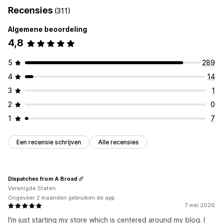
Recensies
(311)
Algemene beoordeling
4,8
5
289
4
14
3
1
2
0
1
7
Een recensie schrijven
Alle recensies
Dispatches from A Broad
Verenigde Staten
Ongeveer 2 maanden gebruiken de app
7 mei 2026
I'm just starting my store which is centered around my blog. I