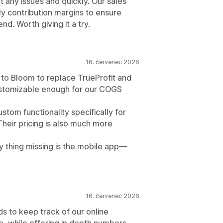
ny issues and quickly. Our sales
ily contribution margins to ensure
nd. Worth giving it a try.
16. červenec 2026
 to Bloom to replace TrueProfit and
ustomizable enough for our COGS
om functionality specifically for
heir pricing is also much more
ly thing missing is the mobile app—
16. červenec 2026
ds to keep track of our online
se, while offering in depth numbers