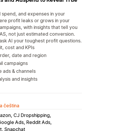
d spend, and expenses in your
re profit leaks or grows in your
mpaigns, with insights that tell you
OAS, not just estimated conversion.
sk AI your toughest profit questions.
t, cost and KPIs
der, date and region
ail campaigns
le ads & channels
ysis and insights
a čeština
azon, CJ Dropshipping
Google Ads, Reddit Ads
st, Snapchat