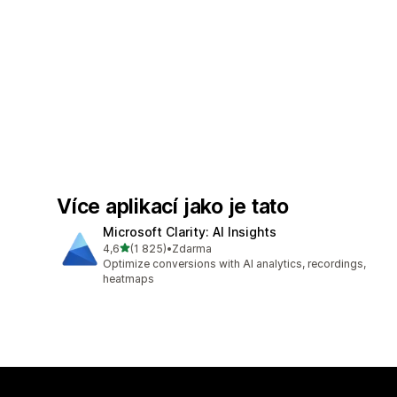
Více aplikací jako je tato
Microsoft Clarity: AI Insights
z 5 hvězd
4,6
(1 825)
•
Zdarma
Celkový počet recenzí: 1825
Optimize conversions with AI analytics, recordings,
heatmaps