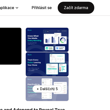
aplikace
Přihlásit se
Začít zdarma
+ Další(ch) 5
ts and Adspend to Reveal True