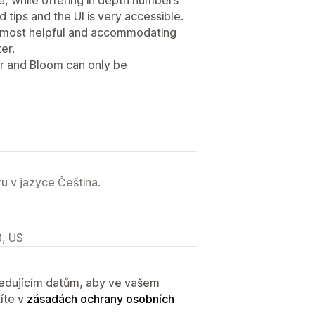
nd tips and the UI is very accessible.
e most helpful and accommodating
er.
r and Bloom can only be
u v jazyce Čeština.
3, US
sledujícím datům, aby ve vašem
íte v
zásadách ochrany osobních