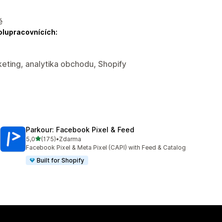
ě
olupracovnících:
eting, analytika obchodu, Shopify
Parkour: Facebook Pixel & Feed
z 5 hvězd
5,0
(175)
•
Zdarma
Celkový počet recenzí: 175
Facebook Pixel & Meta Pixel (CAPI) with Feed & Catalog
Built for Shopify