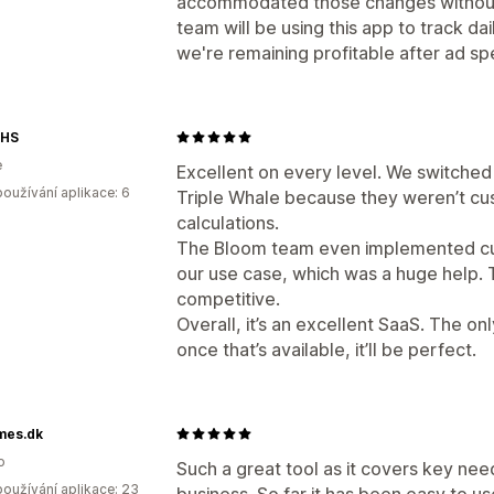
accommodated those changes without a
team will be using this app to track da
we're remaining profitable after ad spe
HS
e
Excellent on every level. We switched
oužívání aplikace: 6
Triple Whale because they weren’t c
calculations.
The Bloom team even implemented cust
our use case, which was a huge help. T
competitive.
Overall, it’s an excellent SaaS. The on
once that’s available, it’ll be perfect.
es.dk
o
Such a great tool as it covers key nee
oužívání aplikace: 23
business. So far it has been easy to u