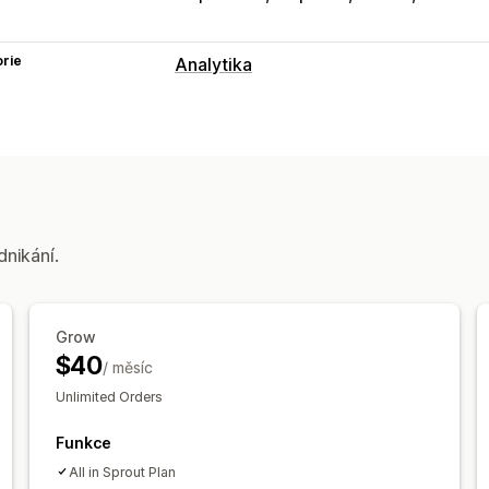
rie
Analytika
Chování zákazníků
Sledování událostí
Segmentace
Zob
Celoživotní hodnota (LTV)
Analýza z
Marketing a prodej
Přehledy pomocí AI
Atribuce market
dnikání.
Užitečné informace o zisku
Sledován
Sledování UTM
Opuštěný košík
Sled
Grow
Vizuály a výkazy
$40
/ měsíc
Panel analytiky
Vlastní panely
Výkaz
Unlimited Orders
Historická analýza
Funkce
All in Sprout Plan