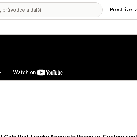
Procházet 
ie propagovaných obrázků
it Calc that Tracks Accurate Revenue, Custom cos