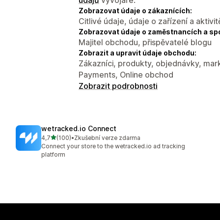
Zobrazovat údaje o zákaznících:
Citlivé údaje, údaje o zařízení a aktivit
Zobrazovat údaje o zaměstnancích a sp
Majitel obchodu, přispěvatelé blogu
Zobrazit a upravit údaje obchodu:
Zákazníci, produkty, objednávky, mark
Payments, Online obchod
Zobrazit podrobnosti
wetracked.io Connect
z 5 hvězd
4,7
(100)
•
Zkušební verze zdarma
Celkový počet recenzí: 100
Connect your store to the wetracked.io ad tracking
platform