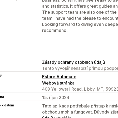
and statistics. It offers great guides a
The support team are also one of th
team I have had the please to encount
Looking forward to diving even deepe
recommend.
e
Zásady ochrany osobních údajů
Tento vývojář nenabízí přímou podpor
ř
Estore Automate
Webová stránka
409 Yellowtail Road, Libby, MT, 5992
na
15. říjen 2024
p k datům
Tato aplikace potřebuje přístup k ná
obchodu mohla fungovat. Důvody zjist
údajů
vývojáře.