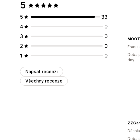
5
5
33
4
0
3
0
MOOT
2
0
Franci
Doba p
1
0
dny
Napsat recenzi
Všechny recenze
ZZGam
Dánsk
Doba p