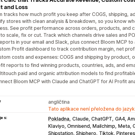
it and Loss
 tracks how much profit you keep after COGS, shipping, a
fy stores with clean analysis & breakdown, so you know whe
ess. See profit performance across orders, products, and ca
to scale, fix or cut. Track which channels drive sales and P
eports in your email and Slack, plus connect Bloom MCP to a
tom Profit dashboard to track contribution margin, net profi
tom costs and expenses: COGS and shipping by product, or
fit reports to find winning products, countries, ads, and em
titouch paid and organic attribution models to find profitab
nect Bloom MCP with Claude and ChatGPT for AI Profit anal
y
angličtina
Tato aplikace není přeložena do jazyk
e s:
Pokladna
Claude, ChatGPT
GA4, Am
Klaviyo, Omnisend, Mailchimp
Meta, 
Shipstation, Shiphero
Tiktok, Pintere