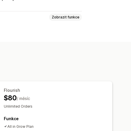
Zobrazit funkce
razení stránky
ákaznických segmentů
ingu
Analytika pokladny
ROAS
í nákupů
Analýza trychtýřů
ování pixelů
Flourish
$80
/ měsíc
y pro více obchodů
Export dat
Unlimited Orders
Funkce
All in Grow Plan