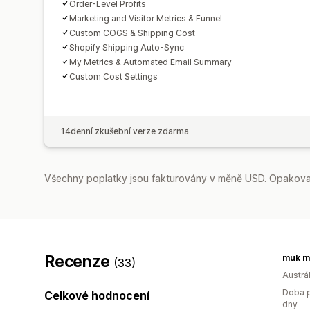
Order-Level Profits
Marketing and Visitor Metrics & Funnel
Custom COGS & Shipping Cost
Shopify Shipping Auto-Sync
My Metrics & Automated Email Summary
Custom Cost Settings
14denní zkušební verze zdarma
Všechny poplatky jsou fakturovány v měně USD. Opakovan
Recenze
muk m
(33)
Austrál
Doba p
Celkové hodnocení
dny