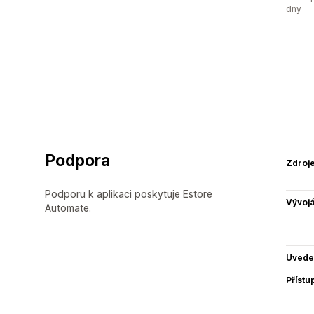
dny
Podpora
Zdroj
Podporu k aplikaci poskytuje Estore
Vývojá
Automate.
Uvede
Přístu