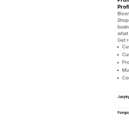
Prof
Bloom
Shopi
busin
what 
Get r
Cus
Cus
Pro
Mul
Con
Jazyk
Funguj