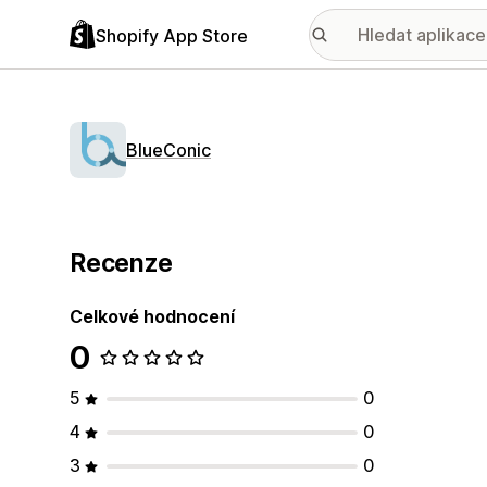
Shopify App Store
BlueConic
Recenze
Celkové hodnocení
0
5
0
4
0
3
0