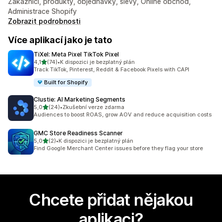
Zákazníci, produkty, objednávky, slevy, Online obchod,
Administrace Shopify
Zobrazit podrobnosti
Více aplikací jako je tato
TiXel: Meta Pixel TikTok Pixel
z 5 hvězd
4,1
(74)
•
K dispozici je bezplatný plán
Celkový počet recenzí: 74
Track TikTok, Pinterest, Reddit & Facebook Pixels with CAPI
Built for Shopify
Clustie: AI Marketing Segments
z 5 hvězd
5,0
(24)
•
Zkušební verze zdarma
Celkový počet recenzí: 24
Audiences to boost ROAS, grow AOV and reduce acquisition costs
GMC Store Readiness Scanner
z 5 hvězd
5,0
(2)
•
K dispozici je bezplatný plán
Celkový počet recenzí: 2
Find Google Merchant Center issues before they flag your store
Chcete přidat nějakou
aplikaci?