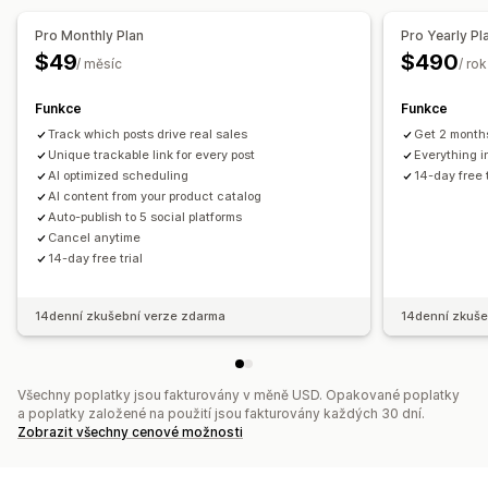
Sledování nákupů
Sledování UTM
Pro Monthly Plan
Pro Yearly Pl
$49
$490
/ měsíc
/ rok
Vizuály a výkazy
Panel analytiky
Historická analýza
Notifikace
Funkce
Funkce
Track which posts drive real sales
Get 2 months
Unique trackable link for every post
Everything i
AI optimized scheduling
14-day free t
AI content from your product catalog
Auto-publish to 5 social platforms
Cancel anytime
14-day free trial
14denní zkušební verze zdarma
14denní zkuše
Všechny poplatky jsou fakturovány v měně USD. Opakované poplatky
a poplatky založené na použití jsou fakturovány každých 30 dní.
Zobrazit všechny cenové možnosti