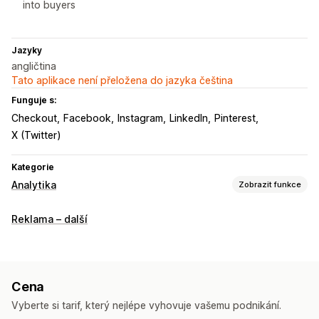
into buyers
Jazyky
angličtina
Tato aplikace není přeložena do jazyka čeština
Funguje s:
Checkout
Facebook
Instagram
LinkedIn
Pinterest
X (Twitter)
Kategorie
Analytika
Zobrazit funkce
Chování zákazníků
Reklama – další
Sledování v reálném čase
Sledování aktivit
Sledování událostí
Zobrazení stránky
Celoživotní hodnota (LTV)
Cena
Marketing a prodej
Vyberte si tarif, který nejlépe vyhovuje vašemu podnikání.
Přehledy pomocí AI
Atribuce marketingu
ROAS