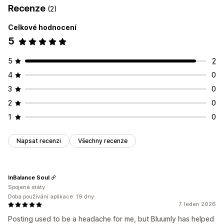
Recenze
(2)
Celkové hodnocení
5
5
2
4
0
3
0
2
0
1
0
Napsat recenzi
Všechny recenze
InBalance Soul
Spojené státy
Doba používání aplikace: 19 dny
7. leden 2026
Posting used to be a headache for me, but Bluumly has helped