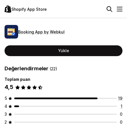
Shopify App Store
Booking App by Webkul
Yükle
Değerlendirmeler
(22)
Toplam puan
4,5
5
19
4
1
3
0
2
0