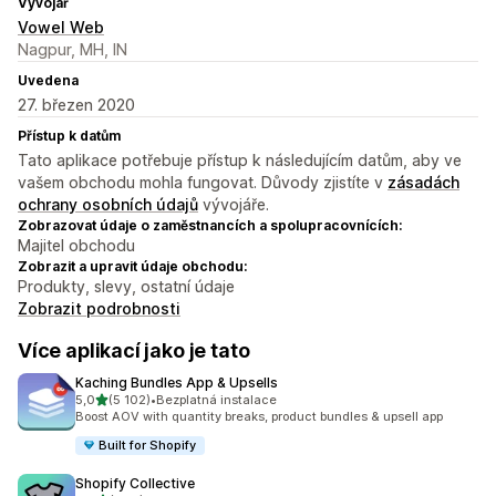
Vývojář
Vowel Web
Nagpur, MH, IN
Uvedena
27. březen 2020
Přístup k datům
Tato aplikace potřebuje přístup k následujícím datům, aby ve
vašem obchodu mohla fungovat. Důvody zjistíte v
zásadách
ochrany osobních údajů
vývojáře.
Zobrazovat údaje o zaměstnancích a spolupracovnících:
Majitel obchodu
Zobrazit a upravit údaje obchodu:
Produkty, slevy, ostatní údaje
Zobrazit podrobnosti
Více aplikací jako je tato
Kaching Bundles App & Upsells
z 5 hvězd
5,0
(5 102)
•
Bezplatná instalace
Celkový počet recenzí: 5102
Boost AOV with quantity breaks, product bundles & upsell app
Built for Shopify
Shopify Collective