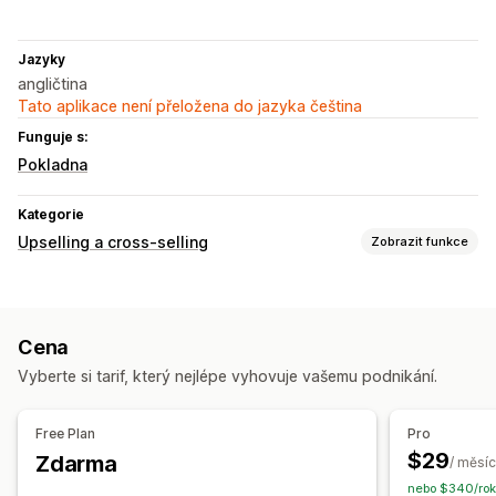
Jazyky
angličtina
Tato aplikace není přeložena do jazyka čeština
Funguje s:
Pokladna
Kategorie
Upselling a cross-selling
Zobrazit funkce
Přizpůsobení
Upselling v košíku
Upselling na pokladně
Cena
Upselling na stránce produktu
Vyberte si tarif, který nejlépe vyhovuje vašemu podnikání.
Upselling na stránce s poděkováním
Doplňky jedním kliknutím
Automaticky otevíraná okna
Free Plan
Pro
Nabídky a doporučení
$29
Zdarma
/ měsíc
Dárky zdarma
Často nakupované společně
Balíčky
nebo $340/rok