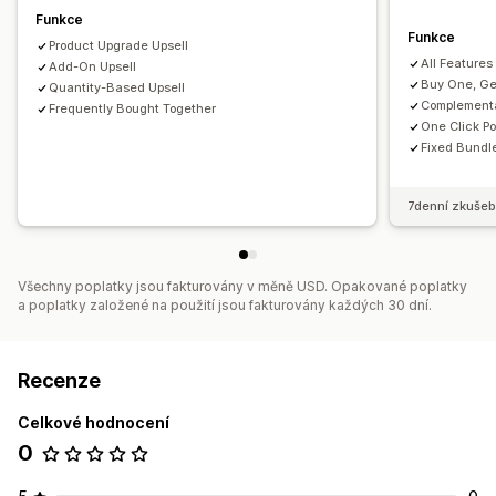
Množstevní slevy
Upgrade předplatného
Funkce
Funkce
Product Upgrade Upsell
All Features
Add-On Upsell
Buy One, Ge
Quantity-Based Upsell
Complementa
Frequently Bought Together
One Click P
Fixed Bundl
7denní zkušeb
Všechny poplatky jsou fakturovány v měně USD. Opakované poplatky
a poplatky založené na použití jsou fakturovány každých 30 dní.
Recenze
Celkové hodnocení
0