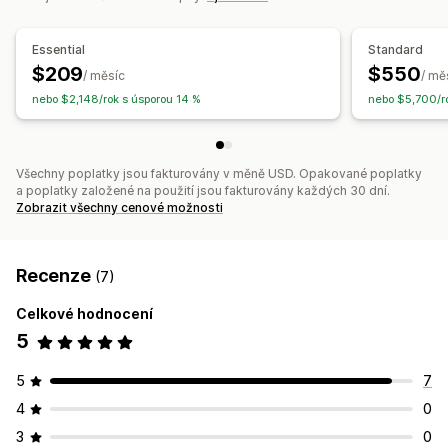
E-mailová oznámení
Notifikace pomocí SMS
Více jazyků
Více lokalit
Platby
Zálohy
Správa zaměstnanců
Essential
Standard
$209
$550
/ měsíc
/ mě
Přizpůsobení
nebo $2,148/rok s úsporou 14 %
nebo $5,700/r
Rezervační stránky
Kalendářní widget
Vlastní formuláře
Vlastní notifikace
Prosazování značky
Vlastní CSS
Všechny poplatky jsou fakturovány v měně USD. Opakované poplatky
a poplatky založené na použití jsou fakturovány každých 30 dní.
Zobrazit všechny cenové možnosti
Recenze
(7)
Celkové hodnocení
5
5
7
4
0
3
0