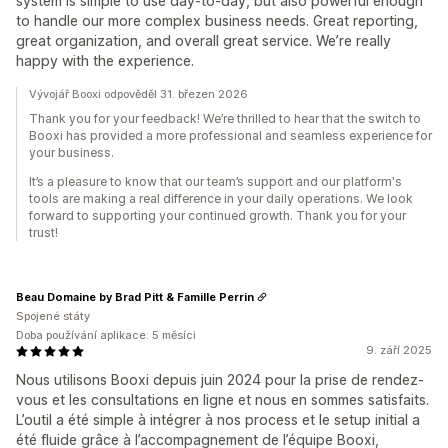
system is simple to use day‑to‑day, but also powerful enough
to handle our more complex business needs. Great reporting,
great organization, and overall great service. We’re really
happy with the experience.
Vývojář Booxi odpověděl 31. březen 2026
Thank you for your feedback! We’re thrilled to hear that the switch to
Booxi has provided a more professional and seamless experience for
your business.
It’s a pleasure to know that our team’s support and our platform's
tools are making a real difference in your daily operations. We look
forward to supporting your continued growth. Thank you for your
trust!
Beau Domaine by Brad Pitt & Famille Perrin
Spojené státy
Doba používání aplikace: 5 měsíci
9. září 2025
Nous utilisons Booxi depuis juin 2024 pour la prise de rendez-
vous et les consultations en ligne et nous en sommes satisfaits.
L’outil a été simple à intégrer à nos process et le setup initial a
été fluide grâce à l’accompagnement de l’équipe Booxi,