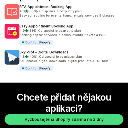
BTA Appointment Booking App
z 5 hvězd
4,6
(386)
•
K dispozici je bezplatný plán
Celkový počet recenzí: 386
Easy scheduling for events, tours, rentals, services & classes
Easy Appointment Booking App
z 5 hvězd
4,9
(514)
•
K dispozici je bezplatný plán
Celkový počet recenzí: 514
Booking app for services, classes, events, tickets & POS
Built for Shopify
Sky Pilot ‑ Digital Downloads
z 5 hvězd
4,8
(408)
•
K dispozici je bezplatný plán
Celkový počet recenzí: 408
Sell ebooks, digital downloads, digital products & PDF fast.
Built for Shopify
Chcete přidat nějakou
aplikaci?
Vyzkoušejte si Shopify zdarma na 3 dny