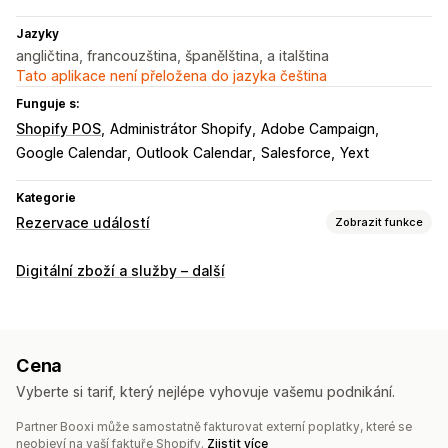
Jazyky
angličtina, francouzština, španělština, a italština
Tato aplikace není přeložena do jazyka čeština
Funguje s:
Shopify POS
Administrátor Shopify
Adobe Campaign
Google Calendar
Outlook Calendar
Salesforce
Yext
Kategorie
Rezervace událostí
Zobrazit funkce
Typ akce
Digitální zboží a služby – další
Schůzky
Kurzy
Služby
Rezervace
Prezenční
Online
Vlastní události
Správa rezervací
Cena
Kalendář
Plánování
Termíny
Blokovaní dat
Více rezervací
Vyberte si tarif, který nejlépe vyhovuje vašemu podnikání.
Rušení rezervací
Kapacitní limity
Přihlašování na akcích
Partner Booxi může samostatně fakturovat externí poplatky, které se
Synchronizace dat
Aktualizace v reálném čase
neobjeví na vaší faktuře Shopify.
Zjistit více