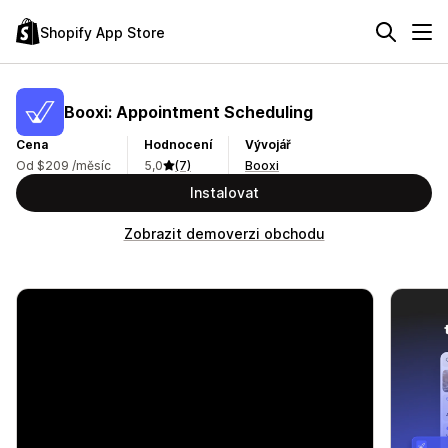
Shopify App Store
Booxi: Appointment Scheduling
Cena
Hodnocení
Vývojář
Od $209 /měsíc
5,0
(7)
Booxi
Instalovat
Zobrazit demoverzi obchodu