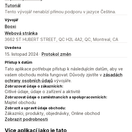
Tutoriál
Tento vývojář nenabízí přímou podporu v jazyce Čeština.
Vývojář
Booxi
Webová stránka
3662 ST HUBERT STREET, QC H2L 4A2, QC, Montreal, CA
Uvedena
15. listopad 2024 ·
Protokol změn
Přístup k datům
Tato aplikace potřebuje přístup k následujícím datům, aby ve
vašem obchodu mohla fungovat. Důvody zjistíte v
zásadách
ochrany osobních údajů
vývojáře.
Zobrazovat údaje o zákaznících:
Citlivé údaje, údaje o zařízení a aktivitě
Zobrazovat údaje o zaměstnancích a spolupracovnících:
Majitel obchodu
Zobrazit a upravit údaje obchodu:
Zákazníci, produkty, objednávky, Online obchod
Zobrazit podrobnosti
Více aplikací jako je tato