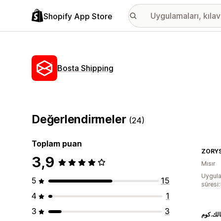
Shopify App Store
Bosta Shipping
Değerlendirmeler
(24)
Toplam puan
ZORY
3,9
Mısır
Uygula
5
15
süresi
4
1
3
3
الك.كوم