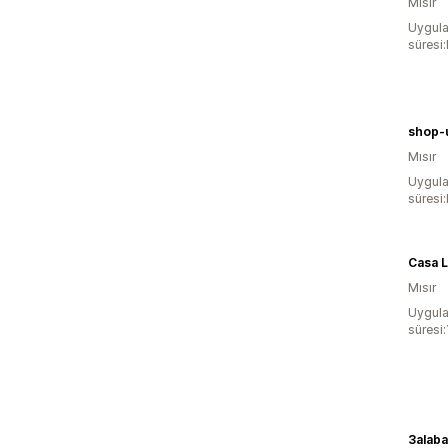
Mısır
Uygula
süresi
shop-
Mısır
Uygula
süresi
Casa L
Mısır
Uygula
süresi:
3alab