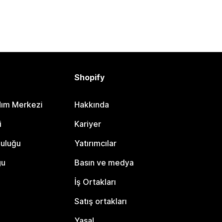
Shopify
dım Merkezi
Hakkında
i
Kariyer
luluğu
Yatırımcılar
gu
Basın ve medya
İş Ortakları
Satış ortakları
Yasal