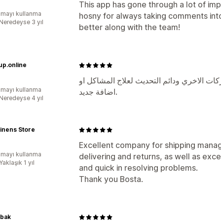
This app has gone through a lot of im
mayı kullanma
hosny for always taking comments into
:Neredeyse 3 yıl
better along with the team!
up.online
ات الاخري ودائم التحديث لعلاج المشاكل او
mayı kullanma
اضافة جديد.
:Neredeyse 4 yıl
inens Store
Excellent company for shipping manag
mayı kullanma
delivering and returns, as well as ex
Yaklaşık 1 yıl
and quick in resolving problems.
Thank you Bosta.
abak