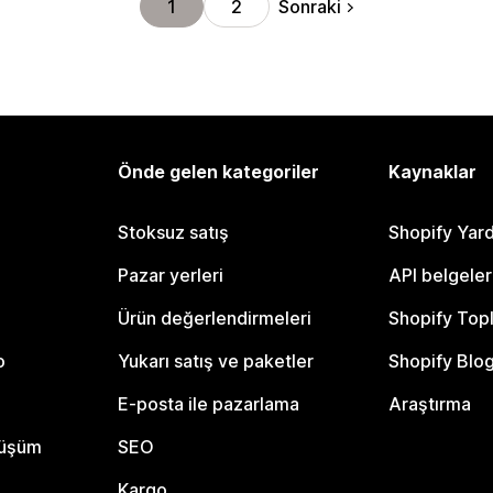
Sonraki
1
2
Önde gelen kategoriler
Kaynaklar
Stoksuz satış
Shopify Yar
Pazar yerleri
API belgeler
Ürün değerlendirmeleri
Shopify Top
o
Yukarı satış ve paketler
Shopify Blo
E-posta ile pazarlama
Araştırma
nüşüm
SEO
Kargo