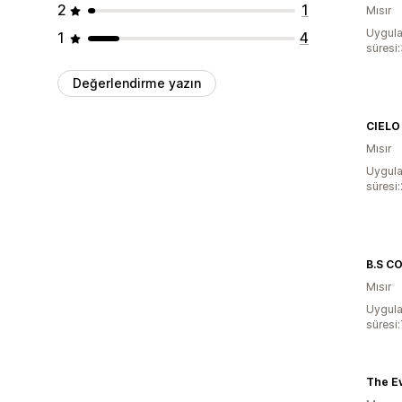
2
1
Mısır
Uygula
1
4
süresi:
Değerlendirme yazın
CIELO
Mısır
Uygula
süresi:
B.S C
Mısır
Uygula
süresi
The E