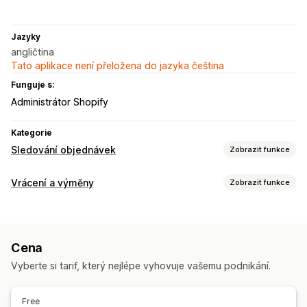
Jazyky
angličtina
Tato aplikace není přeložena do jazyka čeština
Funguje s:
Administrátor Shopify
Kategorie
Sledování objednávek
Zobrazit funkce
Sledování
Vrácení a výměny
Zobrazit funkce
Stránka vyhledání objednávky
Sledování v reálném čase
Správa vracení
Notifikace
Aktualizace zásob
E-mail
SMS
Cena
Vyberte si tarif, který nejlépe vyhovuje vašemu podnikání.
Free