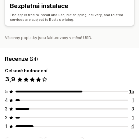
Bezplatná instalace
The app is free to install and use, but shipping, delivery, and related
services are subject to Bosta’s pricing.
Všechny poplatky jsou fakturovány v měně USD.
Recenze
(24)
Celkové hodnocení
3,9
5
15
4
1
3
3
2
1
1
4