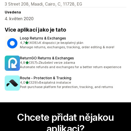
3 Street 208, Maadi, Cairo, C, 11728, EG
Uvedena
4. květen 2020
Více aplikací jako je tato
Loop Returns & Exchanges
z 5 hvězd
4,7
(408)
•
K dispozici je bezplatný plán
Celkový počet recenzí: 408
Manage returns, exchanges, tracking, order editing & more!
ReturnGO Returns & Exchanges
z 5 hvězd
4,8
(357)
•
Zkušební verze zdarma
Celkový počet recenzí: 357
Automate refunds and exchanges for a better return experience
Route ‑ Protection & Tracking
z 5 hvězd
4,0
(329)
•
Bezplatná instalace
Celkový počet recenzí: 329
Post-purchase platform for protection, tracking, and returns
Chcete přidat nějakou
aplikaci?