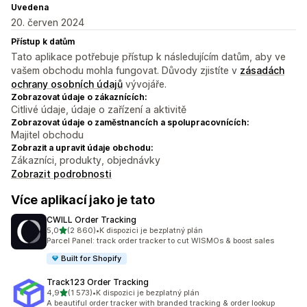
Uvedena
20. červen 2024
Přístup k datům
Tato aplikace potřebuje přístup k následujícím datům, aby ve
vašem obchodu mohla fungovat. Důvody zjistíte v
zásadách
ochrany osobních údajů
vývojáře.
Zobrazovat údaje o zákaznících:
Citlivé údaje, údaje o zařízení a aktivitě
Zobrazovat údaje o zaměstnancích a spolupracovnících:
Majitel obchodu
Zobrazit a upravit údaje obchodu:
Zákazníci, produkty, objednávky
Zobrazit podrobnosti
Více aplikací jako je tato
CWILL Order Tracking
z 5 hvězd
5,0
(2 860)
•
K dispozici je bezplatný plán
Celkový počet recenzí: 2860
Parcel Panel: track order tracker to cut WISMOs & boost sales
Built for Shopify
Track123 Order Tracking
z 5 hvězd
4,9
(1 573)
•
K dispozici je bezplatný plán
Celkový počet recenzí: 1573
A beautiful order tracker with branded tracking & order lookup