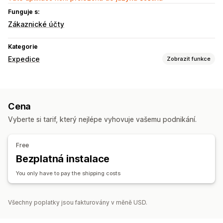
Funguje s:
Zákaznické účty
Kategorie
Expedice
Zobrazit funkce
Štítky a balení
Vytváření štítků
Balení
Pravidla přepravy
Cena
Řízení zásilek
Vyberte si tarif, který nejlépe vyhovuje vašemu podnikání.
Sledování v reálném čase
Free
Bezplatná instalace
You only have to pay the shipping costs
Všechny poplatky jsou fakturovány v měně USD.