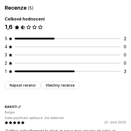
Recenze
(5)
Celkové hodnocení
1,6
5
2
4
0
3
0
2
0
1
3
Napsat recenzi
Všechny recenze
BAKHTI
Belgie
Doba používání aplikace: Asi měsícem
25. únor 2025
J'utilise actuellement le plug-in pour mes envois et celui-ci