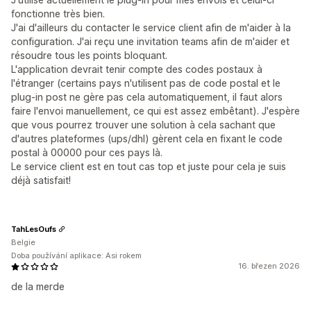
fonctionne très bien.
J'ai d'ailleurs du contacter le service client afin de m'aider à la
configuration. J'ai reçu une invitation teams afin de m'aider et
résoudre tous les points bloquant.
L'application devrait tenir compte des codes postaux à
l'étranger (certains pays n'utilisent pas de code postal et le
plug-in post ne gère pas cela automatiquement, il faut alors
faire l'envoi manuellement, ce qui est assez embêtant). J'espère
que vous pourrez trouver une solution à cela sachant que
d'autres plateformes (ups/dhl) gèrent cela en fixant le code
postal à 00000 pour ces pays là.
Le service client est en tout cas top et juste pour cela je suis
déjà satisfait!
TahLesOufs
Belgie
Doba používání aplikace: Asi rokem
16. březen 2026
de la merde