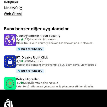
Geliştirici
Ninety9 🥇
Web Sitesi
Buna benzer diğer uygulamalar
Country Blocker Fraud Securify
5 yıldız üzerinden
4,4
(63)
•
Ücretsiz plan mevcut
toplam 63 değerlendirme
Block fraud with country blocker, bot blocker, and IP blocker
Built for Shopify
RT: Disable Right Click
5 yıldız üzerinden
4,9
(290)
•
Ücretsiz
toplam 290 değerlendirme
Protect the content by preventing cut, copy, save, view source
Built for Shopify
Kolay Filigranlar
5 yıldız üzerinden
4,7
(301)
•
Ücretsiz plan mevcut
toplam 301 değerlendirme
Ürün fotoğraflarınıza çıkartmalar, logolar ve metinler ekleyin