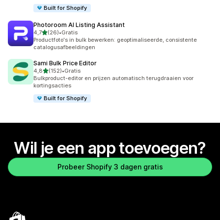
Built for Shopify
Photoroom AI Listing Assistant
van 5 sterren
4,7
(26)
•
Gratis
26 recensies in totaal
Productfoto's in bulk bewerken: geoptimaliseerde, consistente
catalogusafbeeldingen
Sami Bulk Price Editor
van 5 sterren
4,8
(152)
•
Gratis
152 recensies in totaal
Bulkproduct-editor en prijzen automatisch terugdraaien voor
kortingsacties
Built for Shopify
Wil je een app toevoegen?
Probeer Shopify 3 dagen gratis