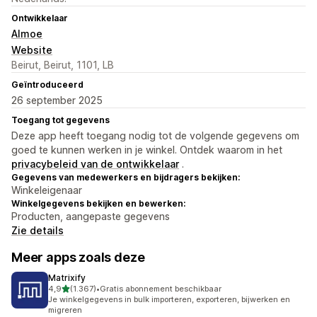
Ontwikkelaar
Almoe
Website
Beirut, Beirut, 1101, LB
Geïntroduceerd
26 september 2025
Toegang tot gegevens
Deze app heeft toegang nodig tot de volgende gegevens om
goed te kunnen werken in je winkel. Ontdek waarom in het
privacybeleid van de ontwikkelaar
.
Gegevens van medewerkers en bijdragers bekijken:
Winkeleigenaar
Winkelgegevens bekijken en bewerken:
Producten, aangepaste gegevens
Zie details
Meer apps zoals deze
Matrixify
van 5 sterren
4,9
(1.367)
•
Gratis abonnement beschikbaar
1367 recensies in totaal
Je winkelgegevens in bulk importeren, exporteren, bijwerken en
migreren