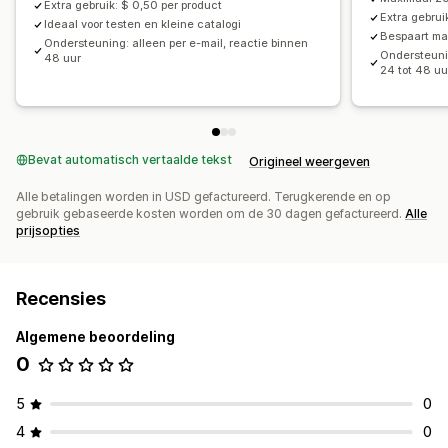
Extra gebruik: $ 0,50 per product
Extra gebrui
Ideaal voor testen en kleine catalogi
Bespaart ma
Ondersteuning: alleen per e-mail, reactie binnen
Ondersteunin
48 uur
24 tot 48 uu
Bevat automatisch vertaalde tekst
Origineel weergeven
Alle betalingen worden in USD gefactureerd. Terugkerende en op
gebruik gebaseerde kosten worden om de 30 dagen gefactureerd.
Alle
prijsopties
Recensies
Algemene beoordeling
0
5
0
4
0