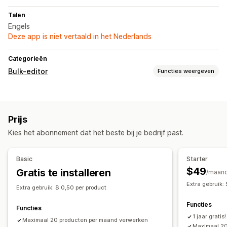
Talen
Engels
Deze app is niet vertaald in het Nederlands
Categorieën
Bulk-editor
Functies weergeven
Bewerkbare bronnen
Producten
Metavelden
Prijs
Acties
Kies het abonnement dat het beste bij je bedrijf past.
AI-ondersteuning
Gegevensmigratie
Gegevenssynchronisatie
Zoeken en filteren
Basic
Starter
Bulkbewerkingen
$49
Gratis te installeren
/maan
Extra gebruik:
Extra gebruik: $ 0,50 per product
Functies
Functies
1 jaar gratis!
Maximaal 20 producten per maand verwerken
Maximaal 20