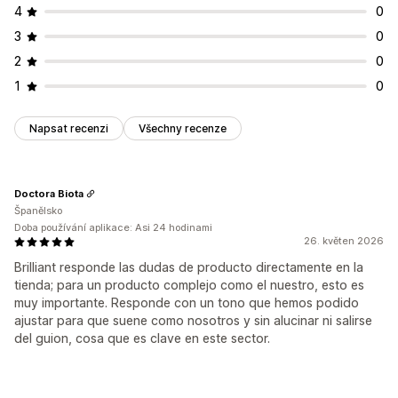
4
0
Přizpůsobení zobrazení
3
0
Responzivní design pro mobilní zařízení
Vlastní styly
2
0
Zobrazení filtru
Vlastní filtry
Stránka výsledků hledání
1
0
Řazení
Analytika
Napsat recenzi
Všechny recenze
Analytika v reálném čase
Doctora Biota
Španělsko
Doba používání aplikace: Asi 24 hodinami
26. květen 2026
Brilliant responde las dudas de producto directamente en la
tienda; para un producto complejo como el nuestro, esto es
muy importante. Responde con un tono que hemos podido
ajustar para que suene como nosotros y sin alucinar ni salirse
del guion, cosa que es clave en este sector.