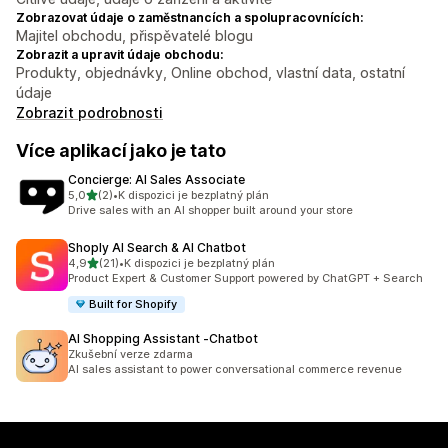
Zobrazovat údaje o zaměstnancích a spolupracovnících:
Majitel obchodu, přispěvatelé blogu
Zobrazit a upravit údaje obchodu:
Produkty, objednávky, Online obchod, vlastní data, ostatní
údaje
Zobrazit podrobnosti
Více aplikací jako je tato
Concierge: AI Sales Associate
z 5 hvězd
5,0
(2)
•
K dispozici je bezplatný plán
Celkový počet recenzí: 2
Drive sales with an AI shopper built around your store
Shoply AI Search & AI Chatbot
z 5 hvězd
4,9
(21)
•
K dispozici je bezplatný plán
Celkový počet recenzí: 21
Product Expert & Customer Support powered by ChatGPT + Search
Built for Shopify
AI Shopping Assistant ‑Chatbot
Zkušební verze zdarma
AI sales assistant to power conversational commerce revenue