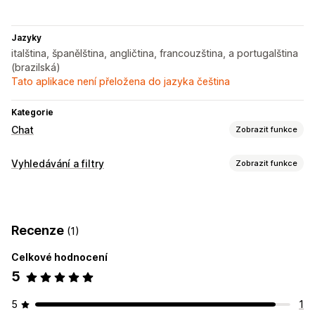
Jazyky
italština, španělština, angličtina, francouzština, a portugalština
(brazilská)
Tato aplikace není přeložena do jazyka čeština
Kategorie
Chat
Zobrazit funkce
Posílání zpráv v reálném čase
Vyhledávání a filtry
Zobrazit funkce
AI chatovací boty
Nahrání souboru
Více jazyků
Funkce vyhledávání
Automatizované odpovědi
Automatické vyplnění
Vyhledávání obrázků
Více jazyků
Nejčastější dotazy
Pozdravy
Doporučené produkty
Recenze
(1)
Vyhledávání pomocí AI
Tolerance překlepů
Rychlé odpovědi
Cross-selling
Upselling
Skupiny synonym
Návrhy vyhledávání
Celkové hodnocení
Doporučené produkty
Posílení produktů
Více filtrů
Přizpůsobení
5
Personalizované vyhledávání
Vyhledávací panel
Barva a písmo
Tlačítka chatu
5
1
Vyloučení výsledků