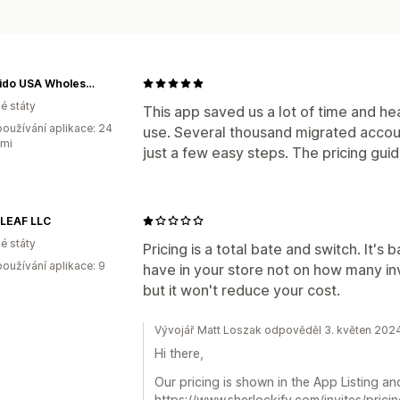
Shoyeido USA Wholesale
é státy
This app saved us a lot of time and he
oužívání aplikace: 24
use. Several thousand migrated accoun
ami
just a few easy steps. The pricing gu
 LEAF LLC
é státy
Pricing is a total bate and switch. It
oužívání aplikace: 9
have in your store not on how many invi
but it won't reduce your cost.
Vývojář Matt Loszak odpověděl 3. květen 202
Hi there,
Our pricing is shown in the App Listing a
https://www.sherlockify.com/invites/prici