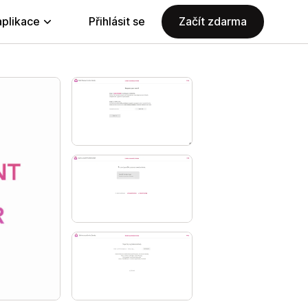
aplikace
Přihlásit se
Začít zdarma