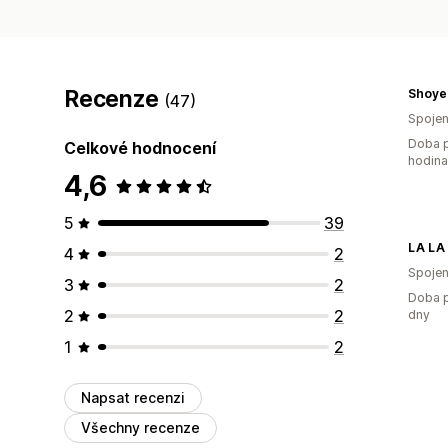
Recenze
(47)
Spojen
Doba p
Celkové hodnocení
hodin
4,6
5
39
LA LA
4
2
Spojen
3
2
Doba p
2
2
dny
1
2
Napsat recenzi
Všechny recenze