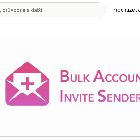
Procházet 
ie propagovaných obrázků