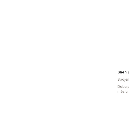
Shen 
Spojen
Doba p
měsíci