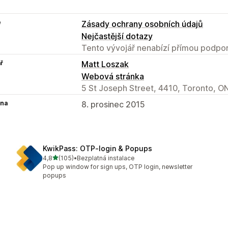
e
Zásady ochrany osobních údajů
Nejčastější dotazy
Tento vývojář nenabízí přímou podpor
ř
Matt Loszak
Webová stránka
5 St Joseph Street, 4410, Toronto, O
na
8. prosinec 2015
KwikPass: OTP‑login & Popups
z 5 hvězd
4,8
(105)
•
Bezplatná instalace
Celkový počet recenzí: 105
Pop up window for sign ups, OTP login, newsletter
popups