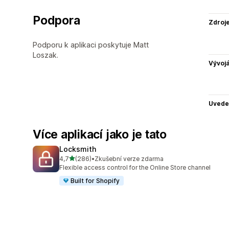
Podpora
Zdroj
Podporu k aplikaci poskytuje Matt
Loszak.
Vývojá
Uvede
Více aplikací jako je tato
Locksmith
z 5 hvězd
4,7
(286)
•
Zkušební verze zdarma
Celkový počet recenzí: 286
Flexible access control for the Online Store channel
Built for Shopify