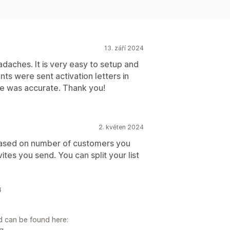
13. září 2024
adaches. It is very easy to setup and
ts were sent activation letters in
ide was accurate. Thank you!
2. květen 2024
's based on number of customers you
tes you send. You can split your list
4
nd can be found here:
ng