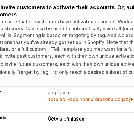
 invite customers to activate their accounts. Or, au
tomers.
y ensure that all customers have activated accounts. Works fo
customers. Can also be used to automatically invite all (or
roll in. Segmenting is based on targeting by tag. And we us
ations that you've already got set up in Shopify! Note that th
ate, or a full custom HTML template you may want for a fu
k invite past customers, each with their own unique activatio
o invite future customers, each with their own unique activat
ionally "target by tag", to only reach a desired subset of c
y
angličtina
Tato aplikace není přeložena do jazyk
rie
Účty a přihlášení
Správa účtu