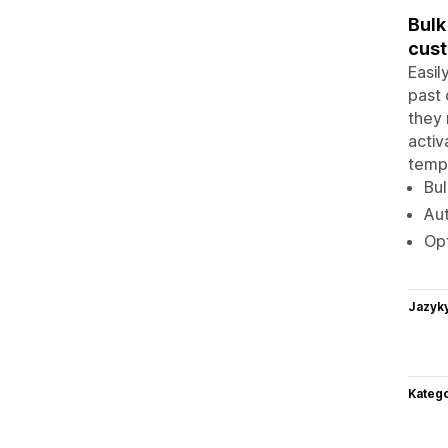
Bulk
cus
Easil
past 
they 
activ
templ
Bul
Aut
Opt
Jazyk
Katego