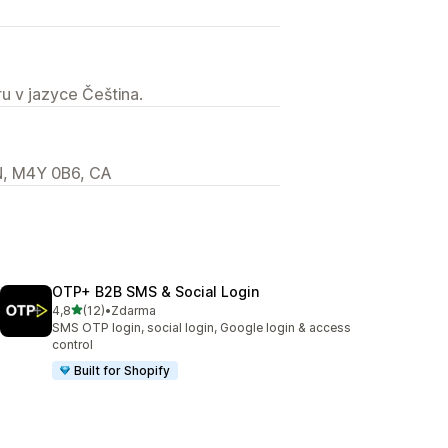
u v jazyce Čeština.
N, M4Y 0B6, CA
OTP+ B2B SMS & Social Login
z 5 hvězd
4,8
(12)
•
Zdarma
Celkový počet recenzí: 12
SMS OTP login, social login, Google login & access
control
Built for Shopify