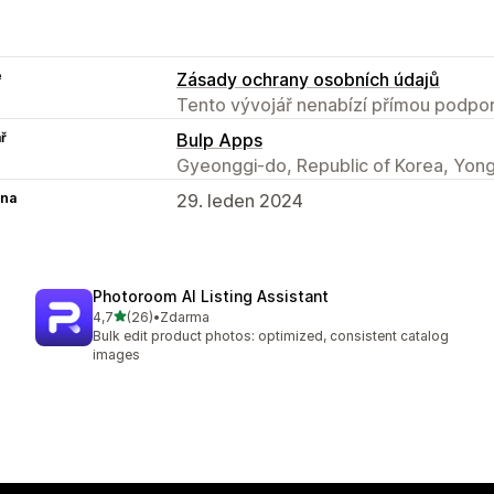
e
Zásady ochrany osobních údajů
Tento vývojář nenabízí přímou podpor
ř
Bulp Apps
Gyeonggi-do, Republic of Korea, Yong
na
29. leden 2024
Photoroom AI Listing Assistant
z 5 hvězd
4,7
(26)
•
Zdarma
Celkový počet recenzí: 26
Bulk edit product photos: optimized, consistent catalog
images