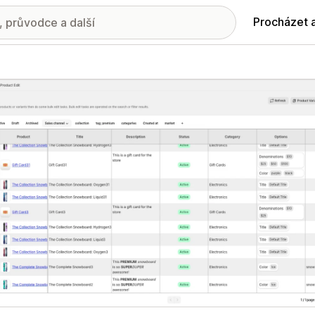
Procházet 
ie propagovaných obrázků