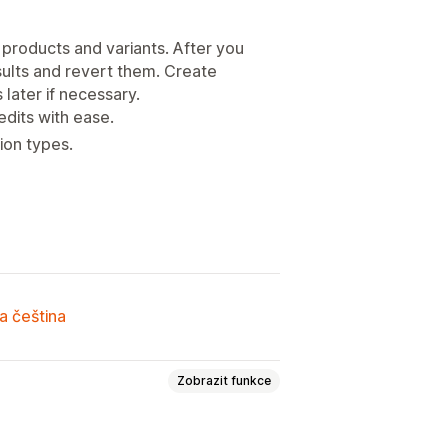
 products and variants. After you
sults and revert them. Create
later if necessary.
edits with ease.
tion types.
a čeština
Zobrazit funkce