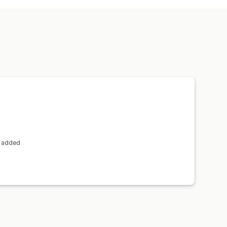
a čárové kódy
Štítky
Popisy
Naplánované úlohy
s added