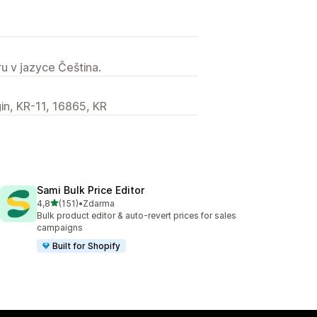
u v jazyce Čeština.
in, KR-11, 16865, KR
Sami Bulk Price Editor
z 5 hvězd
4,8
(151)
•
Zdarma
Celkový počet recenzí: 151
Bulk product editor & auto-revert prices for sales
campaigns
Built for Shopify