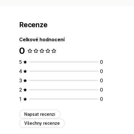
Recenze
Celkové hodnocení
0
5
0
4
0
3
0
2
0
1
0
Napsat recenzi
Všechny recenze