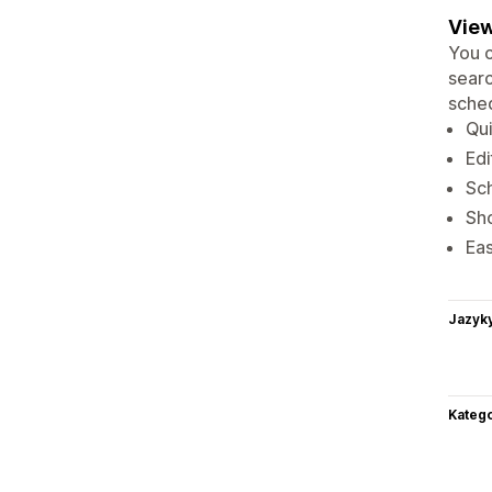
View
You c
searc
sched
Qui
Edi
Sch
Sho
Eas
Jazyk
Katego