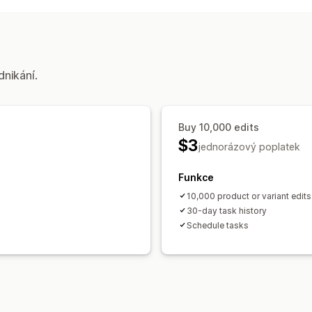
Produkty
Varianty
Slevy
Ceny
SKU 
Metapole
Akce
Aktualizace SEO
Vyhledávání a filtry
dnikání.
Hromadné úpravy
Buy 10,000 edits
$3
jednorázový poplatek
Funkce
10,000 product or variant edit
30-day task history
Schedule tasks