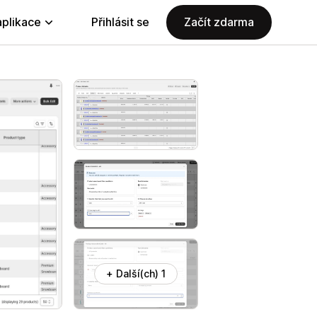
aplikace
Přihlásit se
Začít zdarma
+ Další(ch) 1