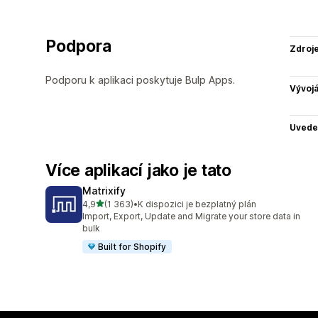
Podpora
Zdroj
Podporu k aplikaci poskytuje Bulp Apps.
Vývojá
Uvede
Více aplikací jako je tato
Matrixify
z 5 hvězd
4,9
(1 363)
•
K dispozici je bezplatný plán
Celkový počet recenzí: 1363
Import, Export, Update and Migrate your store data in
bulk
Built for Shopify