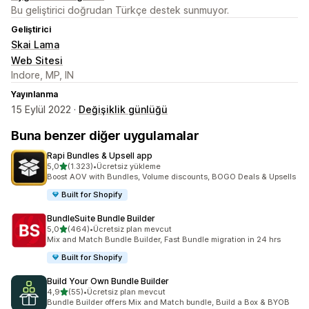
Bu geliştirici doğrudan Türkçe destek sunmuyor.
Geliştirici
Skai Lama
Web Sitesi
Indore, MP, IN
Yayınlanma
15 Eylül 2022 ·
Değişiklik günlüğü
Buna benzer diğer uygulamalar
Rapi Bundles & Upsell app
5 yıldız üzerinden
5,0
(1.323)
•
Ücretsiz yükleme
toplam 1323 değerlendirme
Boost AOV with Bundles, Volume discounts, BOGO Deals & Upsells
Built for Shopify
BundleSuite Bundle Builder
5 yıldız üzerinden
5,0
(464)
•
Ücretsiz plan mevcut
toplam 464 değerlendirme
Mix and Match Bundle Builder, Fast Bundle migration in 24 hrs
Built for Shopify
Build Your Own Bundle Builder
5 yıldız üzerinden
4,9
(55)
•
Ücretsiz plan mevcut
toplam 55 değerlendirme
Bundle Builder offers Mix and Match bundle, Build a Box & BYOB