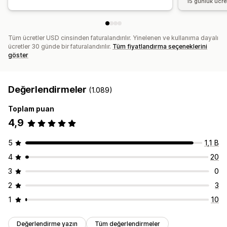
15 günlük ücr
Tüm ücretler USD cinsinden faturalandırılır. Yinelenen ve kullanıma dayalı
ücretler 30 günde bir faturalandırılır.
Tüm fiyatlandırma seçeneklerini
göster
Değerlendirmeler
(1.089)
Toplam puan
4,9
5
1,1 B
4
20
3
0
2
3
1
10
Değerlendirme yazın
Tüm değerlendirmeler