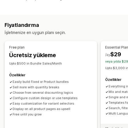
Çoklu paketler
Karıştır ve eşleştir paketleri
Varyasyon paketleri
Sonsuz seçenek paketleri
Kutunu tasarla
Hediye kutuları
Abonelik kutuları
Fiyatlandırma
Yukarı satış paketleri
Dijital ürünler
Fiziksel ürünler
İşletmenize en uygun planı seçin.
Özel paketler
Ayarlayabileceğiniz fiyatlandırma
Free plan
Essential Pla
Sabit fiyatlandırma
Kademeli fiyatlandırma
$29
Ücretsiz yükleme
/ay
Adet indirimleri
İndirimler
Hacim bazlı indirimler
veya yılda $29
Upto $500 in Bundle Sales/Month
Sabit indirimler
Yüzdelik indirimler
Sepet indirimleri
Upto $3,000 i
Abonelikler
Dinamik fiyatlandırma
Özel fiyatlandırma
Özellikler
Özellikler
Easily build Fixed or Product bundles
Everything i
Sell more with quantity breaks
Mix and mat
Choose from several discounting logics
Single and m
Configure custom design or use templates
Templates f
Easy customization for variant selectors
Search, filt
Display on all product pages as upsell
Multi Langu
Free until you grow