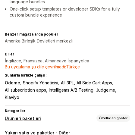
language bundles
One-click setup templates or developer SDKs for a fully
custom bundle experience
Benzer mağazalarda popüler
Amerika Birleşik Devletleri merkezli
Diller
İngilizce, Fransızca, Almancave İspanyolca
Bu uygulama şu dile çevrilmedi:Türkçe
Şunlarla birlikte çalışır:
Ödeme
Shopify Yöneticisi
All 3PL
All Side Cart Apps
All subscription apps
Intelligems A/B Testing
Judge.me
Klaviyo
Kategoriler
Ürünleri paketleri
Özellikleri göster
Paket türleri
Yukarı satış ve paketler - Diğer