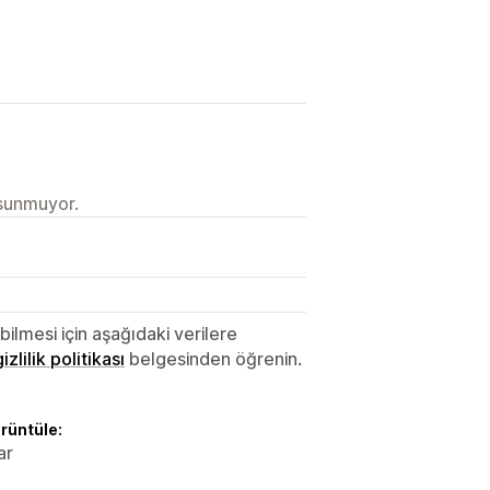
 sunmuyor.
lmesi için aşağıdaki verilere
gizlilik politikası
belgesinden öğrenin.
örüntüle:
ar