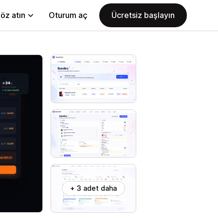
öz atın
Oturum aç
Ücretsiz başlayın
+ 3 adet daha