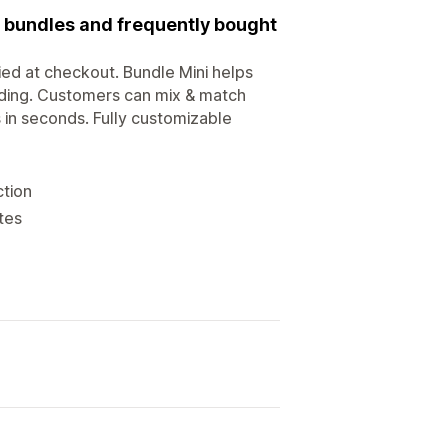
d bundles and frequently bought
ied at checkout. Bundle Mini helps
oding. Customers can mix & match
in seconds. Fully customizable
ction
tes