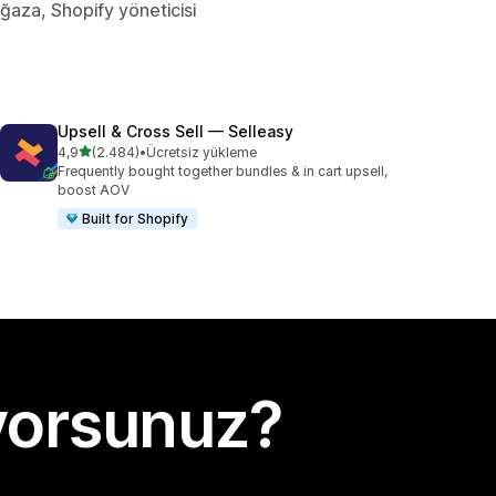
Mağaza, Shopify yöneticisi
Upsell & Cross Sell — Selleasy
5 yıldız üzerinden
4,9
(2.484)
•
Ücretsiz yükleme
toplam 2484 değerlendirme
Frequently bought together bundles & in cart upsell,
boost AOV
Built for Shopify
yorsunuz?