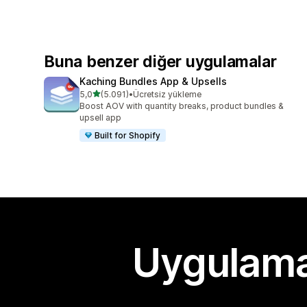
Buna benzer diğer uygulamalar
Kaching Bundles App & Upsells
5 yıldız üzerinden
5,0
(5.091)
•
Ücretsiz yükleme
toplam 5091 değerlendirme
Boost AOV with quantity breaks, product bundles &
upsell app
Built for Shopify
Uygulama