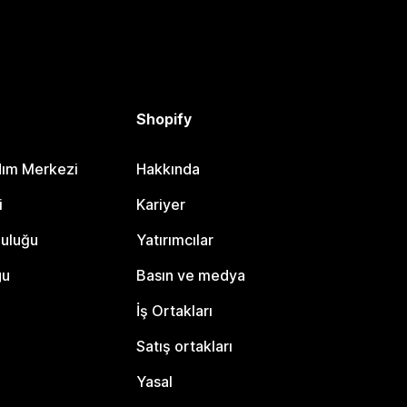
Shopify
dım Merkezi
Hakkında
i
Kariyer
luluğu
Yatırımcılar
gu
Basın ve medya
İş Ortakları
Satış ortakları
Yasal