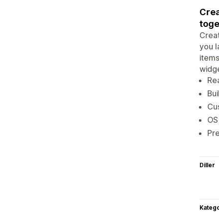
Crea
toge
Creat
you l
items
widge
Rea
Bui
Cus
OS 
Pre
Diller
Katego