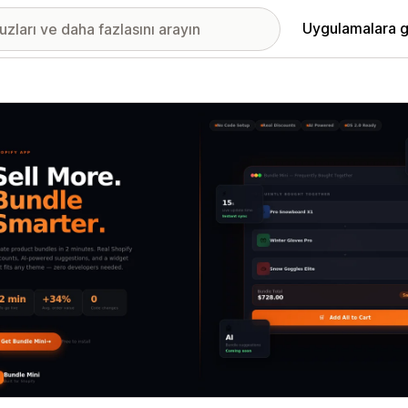
Uygulamalara g
ıkan görsel galerisi