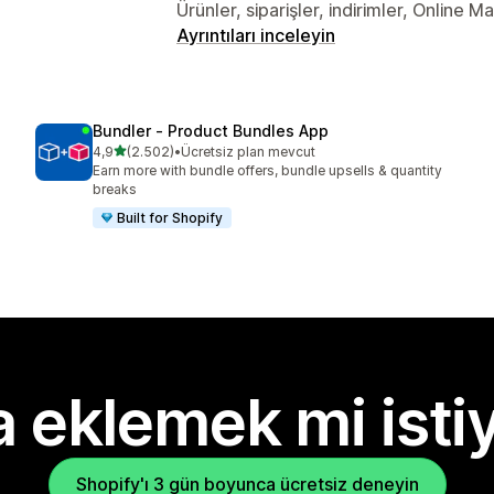
Ürünler, siparişler, indirimler, Online 
Ayrıntıları inceleyin
Bundler ‑ Product Bundles App
5 yıldız üzerinden
4,9
(2.502)
•
Ücretsiz plan mevcut
toplam 2502 değerlendirme
Earn more with bundle offers, bundle upsells & quantity
breaks
Built for Shopify
 eklemek mi isti
Shopify'ı 3 gün boyunca ücretsiz deneyin