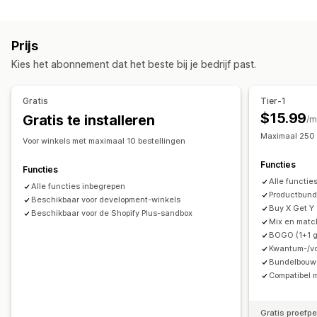
Soorten kortingen
Variantbundels
Bundels met oneindige opties
Twee voor de prijs van één
Vaste prijzen
Zelf samenstellen
Cadeauboxen
Mysteryboxen
Prijs
Volumekortingen
Kwantumkortingen
Forfaitaire kortingen
Proefpakketten
Groothandelsbundels
Upsell-bundels
Kies het abonnement dat het beste bij je bedrijf past.
Percentagekortingen
Bulkkortingen
Cadeaus
Cross-sell-bundels
Vaak samen gekocht
Productbundels
Upsell-kortingen
Cross-sell-kortingen
Fysieke producten
Bundels op maat
Gratis
Tier-1
Dynamische prijzen
Prijzen die je kunt instellen
$15.99
Gratis te installeren
/m
Kortingen beheren
Vaste prijzen
Gedifferentieerde prijzen
Maximaal 250 
Voor winkels met maximaal 10 bestellingen
Bewerkingstool
Templates
Bulkbewerking
Lokalisatie
Kwantumkortingen
Kortingen
Volumekortingen
Functies
Triggers en regels
Automatiseringen
Tracking
Analytics
Forfaitaire kortingen
Percentagekortingen
Functies
Alle functie
Twee voor de prijs van één
Alle functies inbegrepen
Bulkprijzen
Productbund
Beschikbaar voor development-winkels
Groothandelsprijzen
Aangepaste prijzen
Buy X Get Y
Beschikbaar voor de Shopify Plus-sandbox
Mix en matc
BOGO (1+1 g
Kwantum-/vo
Bundelbouwe
Compatibel 
Gratis proefp