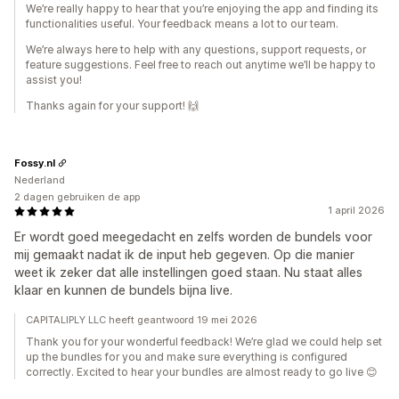
We’re really happy to hear that you’re enjoying the app and finding its
functionalities useful. Your feedback means a lot to our team.
We’re always here to help with any questions, support requests, or
feature suggestions. Feel free to reach out anytime we’ll be happy to
assist you!
Thanks again for your support! 🙌
Fossy.nl
Nederland
2 dagen gebruiken de app
1 april 2026
Er wordt goed meegedacht en zelfs worden de bundels voor
mij gemaakt nadat ik de input heb gegeven. Op die manier
weet ik zeker dat alle instellingen goed staan. Nu staat alles
klaar en kunnen de bundels bijna live.
CAPITALIPLY LLC heeft geantwoord 19 mei 2026
Thank you for your wonderful feedback! We’re glad we could help set
up the bundles for you and make sure everything is configured
correctly. Excited to hear your bundles are almost ready to go live 😊