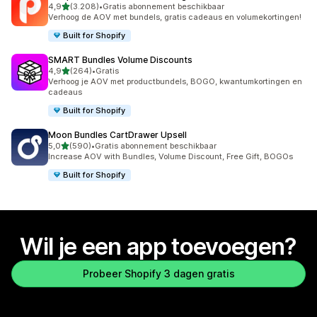
van 5 sterren
4,9
(3.208)
•
Gratis abonnement beschikbaar
3208 recensies in totaal
Verhoog de AOV met bundels, gratis cadeaus en volumekortingen!
Built for Shopify
SMART Bundles Volume Discounts
van 5 sterren
4,9
(264)
•
Gratis
264 recensies in totaal
Verhoog je AOV met productbundels, BOGO, kwantumkortingen en
cadeaus
Built for Shopify
Moon Bundles CartDrawer Upsell
van 5 sterren
5,0
(590)
•
Gratis abonnement beschikbaar
590 recensies in totaal
Increase AOV with Bundles, Volume Discount, Free Gift, BOGOs
Built for Shopify
Wil je een app toevoegen?
Probeer Shopify 3 dagen gratis