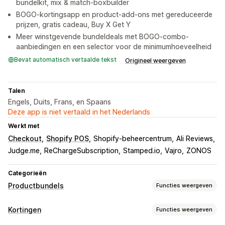
bundelkit, mix & match-boxbuilder
BOGO-kortingsapp en product-add-ons met gereduceerde
prijzen, gratis cadeau, Buy X Get Y
Meer winstgevende bundeldeals met BOGO-combo-
aanbiedingen en een selector voor de minimumhoeveelheid
Bevat automatisch vertaalde tekst
Origineel weergeven
Talen
Engels, Duits, Frans, en Spaans
Deze app is niet vertaald in het Nederlands
Werkt met
Checkout
Shopify POS
Shopify-beheercentrum
Ali Reviews
Judge.me
ReChargeSubscription
Stamped.io
Vajro
ZONOS
Categorieën
Productbundels
Functies weergeven
Soorten bundels
Kortingen
Functies weergeven
Vaste bundels
Multipacks
Mix-and-match-bundels