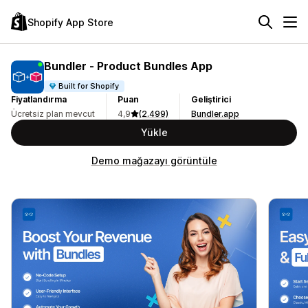
Shopify App Store
Bundler ‑ Product Bundles App
Built for Shopify
Fiyatlandırma
Puan
Geliştirici
Ücretsiz plan mevcut
4,9
(2.499)
Bundler.app
Yükle
Demo mağazayı görüntüle