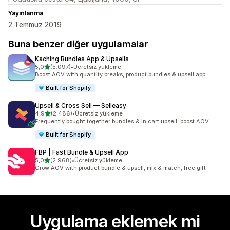
Yayınlanma
2 Temmuz 2019
Buna benzer diğer uygulamalar
Kaching Bundles App & Upsells
5 yıldız üzerinden
5,0
(5.097)
•
Ücretsiz yükleme
toplam 5097 değerlendirme
Boost AOV with quantity breaks, product bundles & upsell app
Built for Shopify
Upsell & Cross Sell — Selleasy
5 yıldız üzerinden
4,9
(2.486)
•
Ücretsiz yükleme
toplam 2486 değerlendirme
Frequently bought together bundles & in cart upsell, boost AOV
Built for Shopify
FBP | Fast Bundle & Upsell App
5 yıldız üzerinden
5,0
(2.968)
•
Ücretsiz yükleme
toplam 2968 değerlendirme
Grow AOV with product bundle & upsell, mix & match, free gift
Uygulama eklemek mi