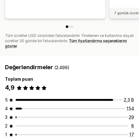
7 günlük ücre
Tüm ücretler USD cinsinden faturalandırılır. Yinelenen ve kullanıma dayalı
ücretler 30 günde bir faturalandırılır.
Tüm fiyatlandırma seçeneklerini
göster
Değerlendirmeler
(2.499)
Toplam puan
4,9
5
2,3 B
4
154
3
29
2
8
1
17