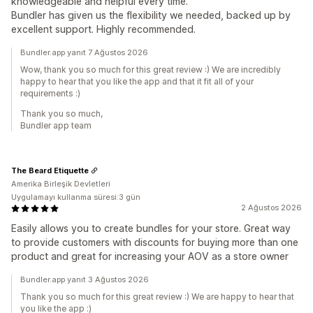
knowledgeable and helpful every time.
Bundler has given us the flexibility we needed, backed up by
excellent support. Highly recommended.
Bundler.app yanıt 7 Ağustos 2026
Wow, thank you so much for this great review :) We are incredibly
happy to hear that you like the app and that it fit all of your
requirements :)
Thank you so much,
Bundler app team
The Beard Etiquette
Amerika Birleşik Devletleri
Uygulamayı kullanma süresi:3 gün
2 Ağustos 2026
Easily allows you to create bundles for your store. Great way
to provide customers with discounts for buying more than one
product and great for increasing your AOV as a store owner
Bundler.app yanıt 3 Ağustos 2026
Thank you so much for this great review :) We are happy to hear that
you like the app :)