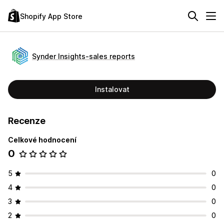
Shopify App Store
Synder Insights‑sales reports
Instalovat
Recenze
Celkové hodnocení
0
5
0
4
0
3
0
2
0