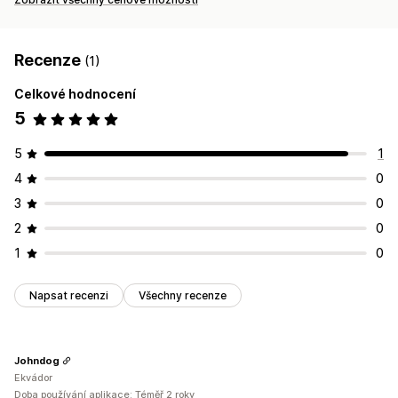
Recenze
(1)
Celkové hodnocení
5
5
1
4
0
3
0
2
0
1
0
Napsat recenzi
Všechny recenze
Johndog
Ekvádor
Doba používání aplikace: Téměř 2 roky