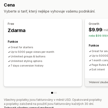
Animace
Pozadí
Barvy
Vlastní text
Styl
Velikost
Cena
Responzivní design pro mobilní zařízení
Vyberte si tarif, který nejlépe vyhovuje vašemu podnikání.
Specifické podle zařízení
Plánování
Free
Growth
Pozice ikon
$9.99
Zdarma
/ mě
Ruční pozice
Automatická pozice
Vlastní stránky
nebo $99.99/r
Stránky kolekcí
Zápatí
Záhlaví
Domovská stránka
Funkce
Vstupní stránky
Stránky produktů
Stránka vyhledávání
Funkce
Great for starters
Great for sm
Up to 5000 page views per month
Up to 50000
Unlimited groups & buttons
1 month conv
Unlimited styling options
Page Rules 
7 days conversion history
Exit intent
14denní zkuše
Všechny poplatky jsou fakturovány v měně USD. Opakované poplatky
a poplatky založené na použití jsou fakturovány každých 30 dní.
Zobrazit všechny cenové možnosti