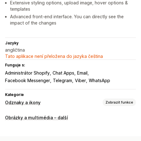
Extensive styling options, upload image, hover options &
templates
Advanced front-end interface. You can directly see the
impact of the changes
Jazyky
angličtina
Tato aplikace není přeložena do jazyka čeština
Funguje s:
Administrátor Shopify
Chat Apps
Email
Facebook Messenger
Telegram
Viber
WhatsApp
Kategorie
Odznaky a ikony
Zobrazit funkce
Typy ikon
Obrázky a multimédia – další
Vlastní
Prodejní bannery
Sociální sítě
Přizpůsobení