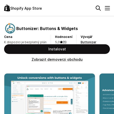
Shopify App Store
Buttonizer: Buttons & Widgets
Cena
Hodnocení
Vývojář
K dispozici je bezplatný plán
5,0
(1)
Buttonizer
Instalovat
Zobrazit demoverzi obchodu