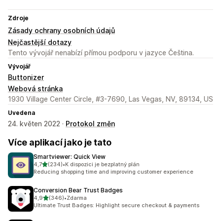
Zdroje
Zásady ochrany osobních údajů
Nejčastější dotazy
Tento vývojář nenabízí přímou podporu v jazyce Čeština.
Vývojář
Buttonizer
Webová stránka
1930 Village Center Circle, #3-7690, Las Vegas, NV, 89134, US
Uvedena
24. květen 2022 ·
Protokol změn
Více aplikací jako je tato
Smartviewer: Quick View
z 5 hvězd
4,7
(234)
•
K dispozici je bezplatný plán
Celkový počet recenzí: 234
Reducing shopping time and improving customer experience
Conversion Bear Trust Badges
z 5 hvězd
4,9
(346)
•
Zdarma
Celkový počet recenzí: 346
Ultimate Trust Badges: Highlight secure checkout & payments