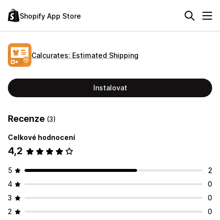
Shopify App Store
Calcurates: Estimated Shipping
Instalovat
Recenze
(3)
Celkové hodnocení
4,2
5
2
4
0
3
0
2
0