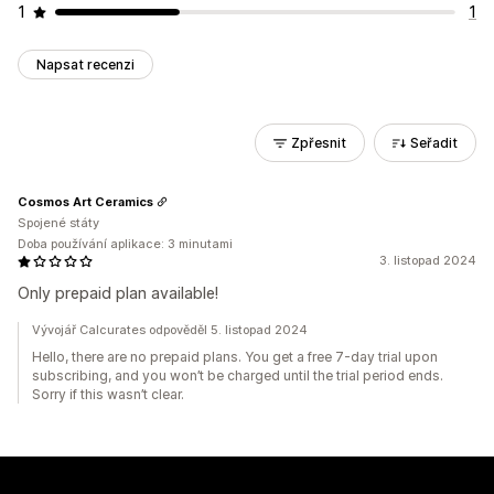
1
1
Napsat recenzi
Zpřesnit
Seřadit
Cosmos Art Ceramics
Spojené státy
Doba používání aplikace: 3 minutami
3. listopad 2024
Only prepaid plan available!
Vývojář Calcurates odpověděl 5. listopad 2024
Hello, there are no prepaid plans. You get a free 7-day trial upon
subscribing, and you won’t be charged until the trial period ends.
Sorry if this wasn’t clear.