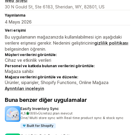
Web Sitesi
30 N Gould St, Ste 6183, Sheridan, WY, 82801, US
Yayınlanma
4 Mayıs 2026
Veri erişimi
Bu uygulamanın mağazanızda kullanılabilmesi için aşağıdaki
verilere erişmesi gerekir. Nedenini geliştiricinin
gizlilik politikası
belgesinden öğrenin.
Müşteri verilerini görüntüle:
Cihaz ve etkinlik verileri
Personel ve katkıda bulunan verilerini görüntüle:
Mağaza sahibi
Mağaza verilerini görüntüle ve düzenle:
Ürünler, siparişler, Shopify Functions, Online Mağaza
Ayrıntıları inceleyin
Buna benzer diğer uygulamalar
Easify Inventory Sync
5 yıldız üzerinden
4,5
(69)
•
Ücretsiz plan mevcut
toplam 69 değerlendirme
One/ Multi store sync with Real-time product sync & stock sync
Built for Shopify