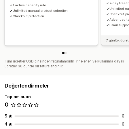
7-day free tr
1 active capacity rule
Unlimited ca
Unlimited manual product selection
Checkout pr
Checkout protection
Advanced ta
Email suppor
7 günlük ücre
Tüm ücretler USD cinsinden faturalandırılır. Yinelenen ve kullanıma dayalı
ücretler 30 günde bir faturalandırılır.
Değerlendirmeler
Toplam puan
0
5
0
4
0