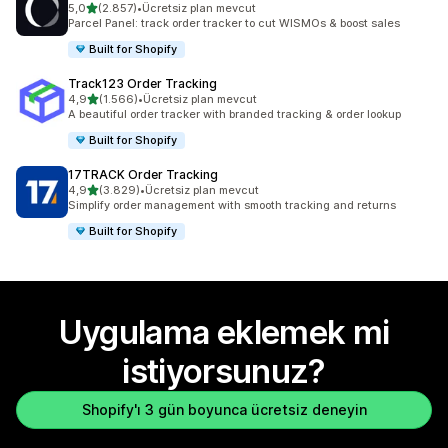
5 yıldız üzerinden
5,0
(2.857)
•
Ücretsiz plan mevcut
toplam 2857 değerlendirme
Parcel Panel: track order tracker to cut WISMOs & boost sales
Built for Shopify
Track123 Order Tracking
5 yıldız üzerinden
4,9
(1.566)
•
Ücretsiz plan mevcut
toplam 1566 değerlendirme
A beautiful order tracker with branded tracking & order lookup
Built for Shopify
17TRACK Order Tracking
5 yıldız üzerinden
4,9
(3.829)
•
Ücretsiz plan mevcut
toplam 3829 değerlendirme
Simplify order management with smooth tracking and returns
Built for Shopify
Uygulama eklemek mi
istiyorsunuz?
Shopify'ı 3 gün boyunca ücretsiz deneyin