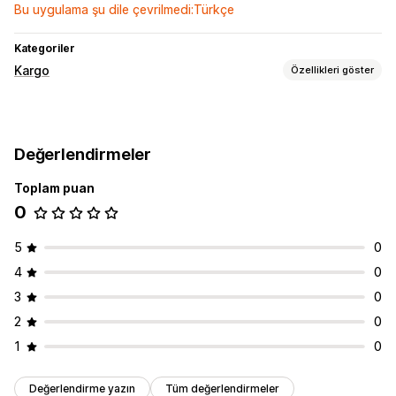
Bu uygulama şu dile çevrilmedi:Türkçe
Kategoriler
Kargo
Özellikleri göster
Etiketler ve ambalaj
Taşıyıcı şirket seçimi
Kargo ücretleri
Değerlendirmeler
Kargoları yönetme
Toplam puan
Sipariş senkronizasyonu
Gerçek zamanlı takip
0
Sipariş güncellemeleri
5
0
4
0
3
0
2
0
1
0
Değerlendirme yazın
Tüm değerlendirmeler