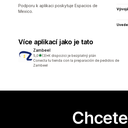
Podporu k aplikaci poskytuje Espacios de
Vývojá
Mexico.
Uvede
Více aplikací jako je tato
Zambeel
z 5 hvězd
5,0
(3)
•
K dispozici je bezplatný plán
Celkový počet recenzí: 3
Conecta tu tienda con la preparación de pedidos de
Zambeel
Chcete 