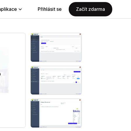
aplikace
Přihlásit se
Začít zdarma