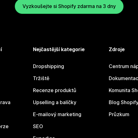
Vyzkoušejte si Shopify zdarma na 3 dny
í
Nejčastější kategorie
Zdroje
Dropshipping
Centrum náp
Tržiště
Dokumentace
Recenze produktů
Komunita Sh
rava
Upselling a balíčky
Blog Shopif
E-mailový marketing
Průzkum
erze
SEO