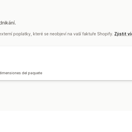
dnikání.
terní poplatky, které se neobjeví na vaší faktuře Shopify.
Zjistit v
s dimensiones del paquete