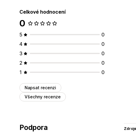
Celkové hodnocení
0
5
0
4
0
3
0
2
0
1
0
Napsat recenzi
Všechny recenze
Podpora
Zdroj