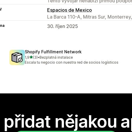
Tento vývojář nenabízí přímou podpor
ř
Espacios de Mexico
La Barca 110-A, Mitras Sur, Monterre
na
30. říjen 2025
Shopify Fulfillment Network
z 5 hvězd
1,9
(3)
•
Bezplatná instalace
Celkový počet recenzí: 3
Escala tu negocio con nuestra red de socios logísticos
přidat nějakou a