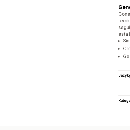
Gene
Conec
recib
segui
esta 
Sin
Cre
Ges
Jazyk
Katego