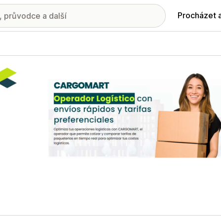
Procházet 
ie propagovaných obrázků