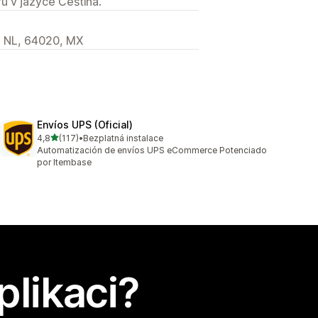
u v jazyce Čeština.
y, NL, 64020, MX
Envíos UPS (Oficial)
z 5 hvězd
4,8
(117)
•
Bezplatná instalace
Celkový počet recenzí: 117
Automatización de envíos UPS eCommerce Potenciado
por Itembase
plikaci?