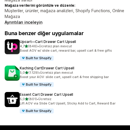
Mağaza verilerini görüntüle ve düzenle:
Müşteriler, ürünler, mağaza analizleri, Shopify Functions, Online
Mağaza
Ayrıntıları inceleyin
Buna benzer diğer uygulamalar
Upcart—Cart Drawer Cart Upsell
5 yıldız üzerinden
4,7
(846)
•
Ücretsiz plan mevcut
toplam 846 değerlendirme
Boost AOV w/ slide cart, reward bar, upsell cart & free gifts
Built for Shopify
Kaching CartDrawer Cart Upsell
5 yıldız üzerinden
5,0
(1.129)
•
Ücretsiz plan mevcut
toplam 1129 değerlendirme
Boost your AOV: slide cart, upsell cart & free shipping bar
Built for Shopify
Essent Cart Drawer Cart Upsell
5 yıldız üzerinden
5,0
(801)
•
Ücretsiz
toplam 801 değerlendirme
Lift AOV via Slide Cart Upsell, Sticky Add to Cart, Reward Bar
Built for Shopify