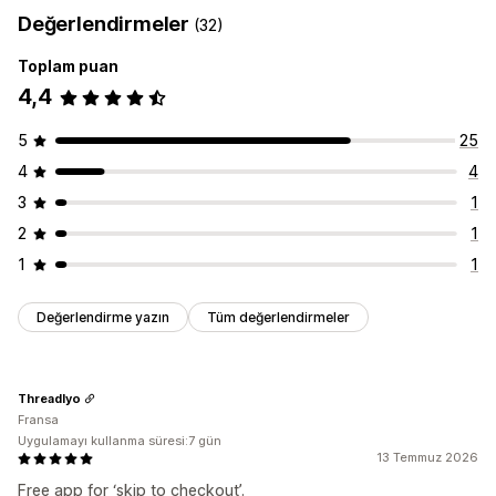
Yukarı satış
Değerlendirmeler
(32)
İçerik oluşturma
Ek ücretler
Toplam puan
Ton ve stil
Ödeme sayfası özelleştirme
4,4
SEO
Ödeme yöntemi kuralları
Hızlı ödemeyi gizleme
Analiz
5
25
Ödemeye atlama
4
4
3
1
2
1
1
1
Değerlendirme yazın
Tüm değerlendirmeler
Threadlyo
Fransa
Uygulamayı kullanma süresi:7 gün
13 Temmuz 2026
Free app for ‘skip to checkout’.