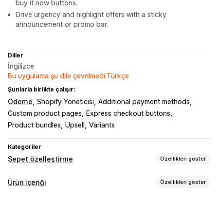
buy it now buttons.
Drive urgency and highlight offers with a sticky
announcement or promo bar.
Diller
İngilizce
Bu uygulama şu dile çevrilmedi:Türkçe
Şunlarla birlikte çalışır:
Ödeme
Shopify Yöneticisi
Additional payment methods
Custom product pages
Express checkout buttons
Product bundles
Upsell
Variants
Kategoriler
Sepet özelleştirme
Özellikleri göster
Sepet ekranı
Ürün içeriği
Özellikleri göster
Özel stiller
Özel kurallar
Özel CSS
Mobil duyarlı
İçerik türleri
Sepet çekmecesi
Yapılandırılmış veriler