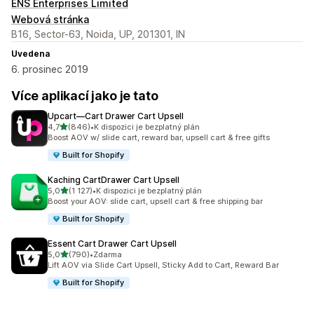
ENS Enterprises Limited
Webová stránka
B16, Sector-63, Noida, UP, 201301, IN
Uvedena
6. prosinec 2019
Více aplikací jako je tato
Upcart—Cart Drawer Cart Upsell
z 5 hvězd
4,7
(846)
•
K dispozici je bezplatný plán
Celkový počet recenzí: 846
Boost AOV w/ slide cart, reward bar, upsell cart & free gifts
Built for Shopify
Kaching CartDrawer Cart Upsell
z 5 hvězd
5,0
(1 127)
•
K dispozici je bezplatný plán
Celkový počet recenzí: 1127
Boost your AOV: slide cart, upsell cart & free shipping bar
Built for Shopify
Essent Cart Drawer Cart Upsell
z 5 hvězd
5,0
(790)
•
Zdarma
Celkový počet recenzí: 790
Lift AOV via Slide Cart Upsell, Sticky Add to Cart, Reward Bar
Built for Shopify