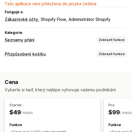
Tato aplikace není přeložena do jazyka čeština
Funguje s:
Zákaznické účty
Shopify Flow
Administrátor Shopify
Kategorie
Seznamy přání
Zobrazit funkce
Typy seznamů
Přizpůsobení košíku
Zobrazit funkce
Online registr
Veřejný seznam přání
Uložení na později
Přizpůsobení pokladny
Seznam přání hostů
Více jazyků
Sdílení košíku
Správa seznamů
Cena
Sdílení na sociálních sítích
Sdílení odkazů
Více seznamů
Vyberte si tarif, který nejlépe vyhovuje vašemu podnikání.
Přidat do košíku
Starter
Pro
Přizpůsobení
$49
$99
/ měsíc
/ měsí
Vlastní prosazování značky
Více jazyků
Funkce
Funkce
Save up to 2,000 carts per month
Save up to 