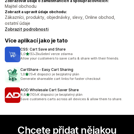
Zobrazovat údaje o zaměstnancích a spolupracovnících:
Majitel obchodu
Zobrazit a upravit údaje obchodu:
Zákazníci, produkty, objednávky, slevy, Online obchod,
ostatní údaje
Zobrazit podrobnosti
Více aplikací jako je tato
CSS: Cart Save and Share
z 5 hvězd
5,0
(5)
•
Zkušební verze zdarma
Celkový počet recenzí: 5
Allow your customers to save carts & share with their friends.
CartShare ‑ Easy Cart Sharing
z 5 hvězd
1,0
(1)
•
K dispozici je bezplatný plán
Celkový počet recenzí: 1
Generate shareable cart links for faster checkout
AOD Wholesale Cart Saver Share
z 5 hvězd
4,8
(10)
•
K dispozici je bezplatný plán
Celkový počet recenzí: 10
Save customers carts across all devices & allow them to share.
Chcete přidat nějakou