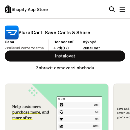
Shopify App Store
PluralCart: Save Carts & Share
Cena
Hodnocení
Vývojář
Zkušební verze zdarma
4,2
(17)
PluralCart
Instalovat
Zobrazit demoverzi obchodu