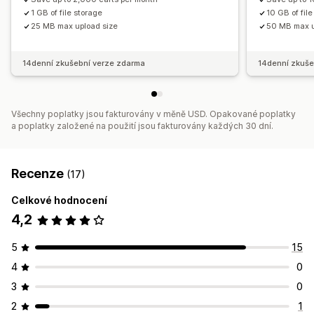
1 GB of file storage
10 GB of fil
25 MB max upload size
50 MB max u
14denní zkušební verze zdarma
14denní zkuše
Všechny poplatky jsou fakturovány v měně USD. Opakované poplatky
a poplatky založené na použití jsou fakturovány každých 30 dní.
Recenze
(17)
Celkové hodnocení
4,2
5
15
4
0
3
0
2
1