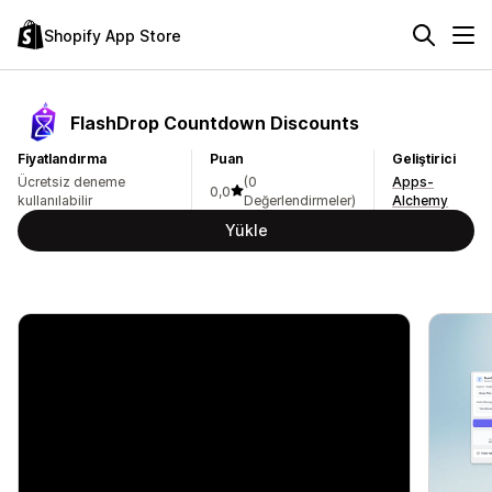
Shopify App Store
FlashDrop Countdown Discounts
Fiyatlandırma
Puan
Geliştirici
Ücretsiz deneme
(0
Apps-
0,0
kullanılabilir
Değerlendirmeler)
Alchemy
Yükle