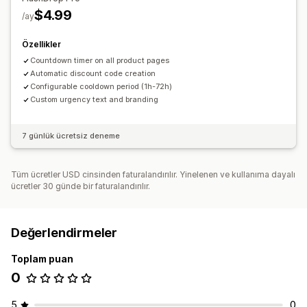
$4.99
/ay
Özellikler
Countdown timer on all product pages
Automatic discount code creation
Configurable cooldown period (1h-72h)
Custom urgency text and branding
7 günlük ücretsiz deneme
Tüm ücretler USD cinsinden faturalandırılır. Yinelenen ve kullanıma dayalı
ücretler 30 günde bir faturalandırılır.
Değerlendirmeler
Toplam puan
0
5
0