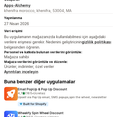
Apps-Alchemy
khenifra morocco, khenifra, 53004, MA
Yayınlanma
27 Nisan 2026
Veri erişimi
Bu uygulamanın mağazanızda kullanılabilmesi için aşağıdaki
verilere erişmesi gerekir. Nedenini geliştiricinin
gizlilik politikası
belgesinden öğrenin.
Personel ve katkıda bulunan verilerini görüntüle:
Mağaza sahibi
Mağaza verilerini görüntüle ve düzenle:
Ürünler, indirimler, özel veriler
Ayrıntıları inceleyin
Buna benzer diğer uygulamalar
Email PopUp & Pop Up Discount
5 yıldız üzerinden
4,7
(181)
•
Ücretsiz
toplam 181 değerlendirme
Upsell via Pop Up email, SMS popups,spin the wheel, newsletter
Built for Shopify
Wheelify Spin Wheel Discount
5 yıldız üzerinden