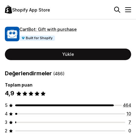
Shopify App Store
CartBot: Gift with purchase
Built for Shopify
Yükle
Değerlendirmeler
(486)
Toplam puan
4,9
5
464
4
10
3
7
2
0