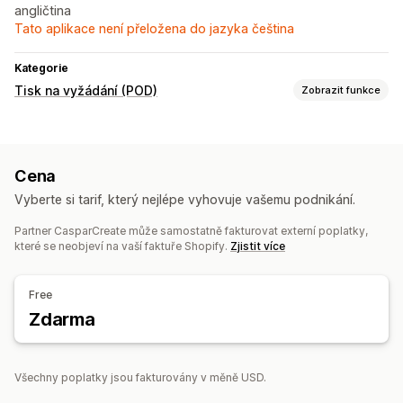
angličtina
Tato aplikace není přeložena do jazyka čeština
Kategorie
Tisk na vyžádání (POD)
Zobrazit funkce
Přizpůsobení produktů
Soukromé štítky
Vlastní balení
Navrhovací nástroje
Cena
Generátor maket
Vyberte si tarif, který nejlépe vyhovuje vašemu podnikání.
Produkty
Partner CasparCreate může samostatně fakturovat externí poplatky,
Celoplošný potisk
Tašky
Deky
Oděvy
Výšivky
které se neobjeví na vaší faktuře Shopify.
Zjistit více
Domácí dekorace
Ekologické
Bio
Možnosti dopravy
Free
Hromadná doprava
Zdarma
Vlastní doprava
Sledování objednávek
Všechny poplatky jsou fakturovány v měně USD.