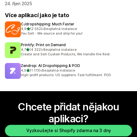
24. říjen 2025
Více aplikací jako je tato
CJdropshipping: Much Faster
z 5 hvězd
4,9
(2 552)
•
Bezplatná instalace
Celkový počet recenzí: 2552
You Sell - We source and ship for you!
Printify: Print on Demand
z 5 hvězd
4,7
(4 322)
•
Bezplatná instalace
Celkový počet recenzí: 4322
Create and Sell Custom Products, We Handle the Rest.
Zendrop: AI Dropshipping & POD
z 5 hvězd
4,5
(1 173)
•
Bezplatná instalace
Celkový počet recenzí: 1173
High-profit products. US suppliers. Fast fulfillment. POD.
Chcete přidat nějakou
aplikaci?
Vyzkoušejte si Shopify zdarma na 3 dny