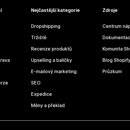
í
Nejčastější kategorie
Zdroje
Dropshipping
Centrum náp
Tržiště
Dokumentace
Recenze produktů
Komunita Sh
rava
Upselling a balíčky
Blog Shopif
E-mailový marketing
Průzkum
erze
SEO
Expedice
Měny a překlad