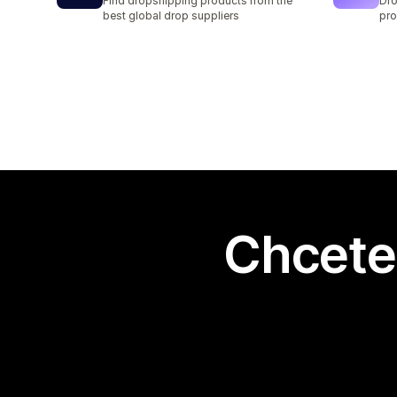
Find dropshipping products from the
Dro
best global drop suppliers
pro
Chcete 