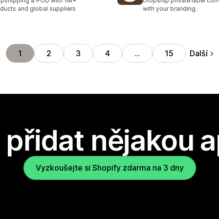
pshipping & POD with 1M+
Dropship private label cof
ducts and global suppliers
with your branding.
Další
1
2
3
4
…
15
přidat nějakou a
Vyzkoušejte si Shopify zdarma na 3 dny