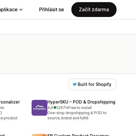
aplikace
Přihlásit se
Začít zdarma
Built for Shopify
sonalizer
HyperSKU – POD & Dropshipping
z 5 hvězd
ble
4,9
(267)
•
Free to install
Celkový počet recenzí: 267
OD
One-stop dropshipping & POD to
ze product
source, brand and fulfill
and
SB Custom Product Designer