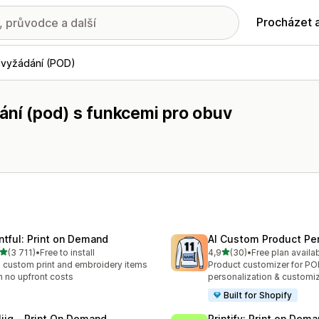
Procházet 
 vyžádání (POD)
ání (pod) s funkcemi pro obuv
intful: Print on Demand
AI Custom Product Per
z 5 hvězd
z 5 hvězd
(3 711)
•
Free to install
4,9
(30)
•
Free plan availa
kový počet recenzí: 3711
Celkový počet recenzí: 30
l custom print and embroidery items
Product customizer for P
h no upfront costs
personalization & customi
Built for Shopify
liiq ‑ Print On Demand
Printify: Print on Dem