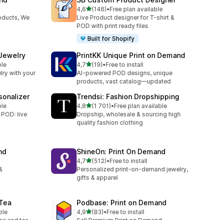
z 5 hvězd
l
4,6
(146)
•
Free plan available
29
Celkový počet recenzí: 146
oducts, We
Live Product designer for T-shirt &
POD with print ready files
Built for Shopify
 Jewelry
PrintKK Unique Print on Demand
z 5 hvězd
ble
4,7
(19)
•
Free to install
Celkový počet recenzí: 19
lry with your
AI-powered POD designs, unique
products, vast catalog—updated
sonalizer
Trendsi: Fashion Dropshipping
z 5 hvězd
ble
4,8
(1 701)
•
Free plan available
Celkový počet recenzí: 1701
 POD: live
Dropship, wholesale & sourcing high
quality fashion clothing
nd
ShineOn: Print On Demand
z 5 hvězd
4,7
(512)
•
Free to install
Celkový počet recenzí: 512
&
Personalized print-on-demand jewelry,
gifts & apparel
 Tea
Podbase: Print on Demand
z 5 hvězd
ble
4,9
(83)
•
Free to install
6
Celkový počet recenzí: 83