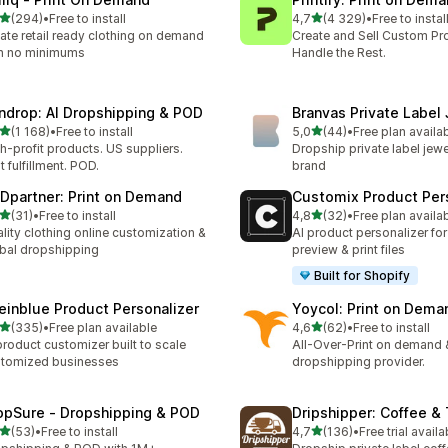
z 5 hvězd
z 5 hvězd
(294)
•
Free to install
4,7
(4 329)
•
Free to instal
kový počet recenzí: 294
Celkový počet recenzí: 43
ate retail ready clothing on demand
Create and Sell Custom Pr
h no minimums
Handle the Rest.
ndrop: AI Dropshipping & POD
Branvas Private Label
z 5 hvězd
z 5 hvězd
(1 168)
•
Free to install
5,0
(44)
•
Free plan availa
kový počet recenzí: 1168
Celkový počet recenzí: 44
h-profit products. US suppliers.
Dropship private label jewe
t fulfillment. POD.
brand
Dpartner: Print on Demand
Customix Product Per
z 5 hvězd
z 5 hvězd
(31)
•
Free to install
4,8
(32)
•
Free plan availa
kový počet recenzí: 31
Celkový počet recenzí: 32
lity clothing online customization &
AI product personalizer for
bal dropshipping
preview & print files
Built for Shopify
einblue Product Personalizer
Yoycol: Print on Dema
z 5 hvězd
z 5 hvězd
(335)
•
Free plan available
4,6
(62)
•
Free to install
kový počet recenzí: 335
Celkový počet recenzí: 62
product customizer built to scale
All-Over-Print on demand 
tomized businesses
dropshipping provider.
opSure ‑ Dropshipping & POD
Dripshipper: Coffee &
z 5 hvězd
z 5 hvězd
(53)
•
Free to install
4,7
(136)
•
Free trial availa
kový počet recenzí: 53
Celkový počet recenzí: 13