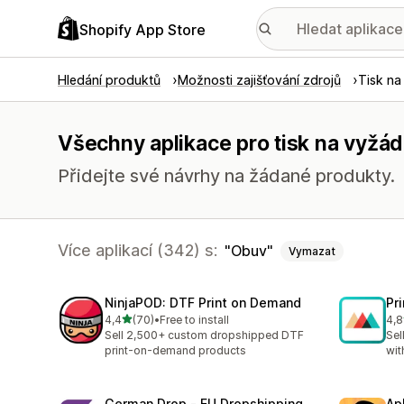
Shopify App Store
Hledání produktů
Možnosti zajišťování zdrojů
Tisk na
Všechny aplikace pro tisk na vyžád
Přidejte své návrhy na žádané produkty.
Více aplikací (342) s:
Obuv
Vymazat
NinjaPOD: DTF Print on Demand
Pr
z 5 hvězd
4,4
(70)
•
Free to install
4,8
Celkový počet recenzí: 70
Cel
Sell 2,500+ custom dropshipped DTF
Sel
print-on-demand products
wit
German Drop ‑ EU Dropshipping
Ap