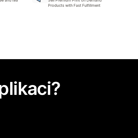
fee and tea
Sell Premium Print on Demand
Products with Fast Fulfillment
plikaci?