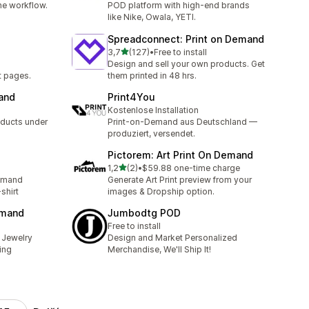
one workflow.
POD platform with high-end brands
like Nike, Owala, YETI.
Spreadconnect: Print on Demand
z 5 hvězd
3,7
(127)
•
Free to install
Celkový počet recenzí: 127
Design and sell your own products. Get
t pages.
them printed in 48 hrs.
and
Print4You
Kostenlose Installation
oducts under
Print-on-Demand aus Deutschland —
produziert, versendet.
Pictorem: Art Print On Demand
z 5 hvězd
1,2
(2)
•
$59.88 one-time charge
Celkový počet recenzí: 2
demand
Generate Art Print preview from your
shirt
images & Dropship option.
emand
Jumbodtg POD
Free to install
 Jewelry
Design and Market Personalized
ing
Merchandise, We'll Ship It!