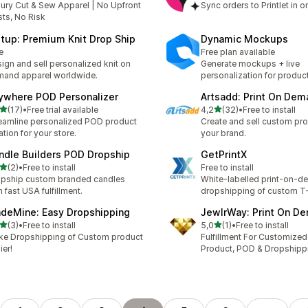
ury Cut & Sew Apparel | No Upfront
Sync orders to Printlet in 
ts, No Risk
itup: Premium Knit Drop Ship
Dynamic Mockups
e
Free plan available
ign and sell personalized knit on
Generate mockups + live
and apparel worldwide.
personalization for produc
ywhere POD Personalizer
Artsadd: Print On Dem
z 5 hvězd
z 5 hvězd
(17)
•
Free trial available
4,2
(32)
•
Free to install
kový počet recenzí: 17
Celkový počet recenzí: 32
eamline personalized POD product
Create and sell custom pr
ation for your store.
your brand.
ndle Builders POD Dropship
GetPrintX
z 5 hvězd
(2)
•
Free to install
Free to install
kový počet recenzí: 2
pship custom branded candles
White-labelled print-on-
h fast USA fulfillment.
dropshipping of custom T-
deMine: Easy Dropshipping
JewlrWay: Print On D
z 5 hvězd
z 5 hvězd
(3)
•
Free to install
5,0
(1)
•
Free to install
kový počet recenzí: 3
Celkový počet recenzí: 1
e Dropshipping of Custom product
Fulfillment For Customized
ier!
Product, POD & Dropshipp