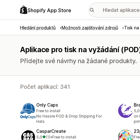
Shopify App Store
Hledání produktů
Možnosti zajišťování zdrojů
Tisk na
Aplikace pro tisk na vyžádání (POD
Přidejte své návrhy na žádané produkty.
Počet aplikací: 341
Only Caps
Br
Free to install
5,0
Cel
No Hassle POD & Drop Shipping For
on 
Hats
pri
CasparCreate
23
z 5 hvězd
5,0
(1)
•
Free to install
Fre
Celkový počet recenzí: 1