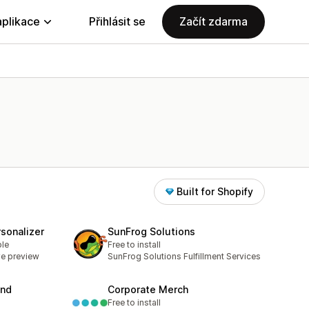
aplikace
Přihlásit se
Začít zdarma
Built for Shopify
sonalizer
SunFrog Solutions
ble
Free to install
ve preview
SunFrog Solutions Fulfillment Services
and
Corporate Merch
Free to install