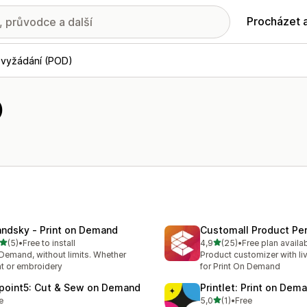
Procházet 
 vyžádání (POD)
)
andsky ‑ Print on Demand
Customall Product Per
z 5 hvězd
z 5 hvězd
(5)
•
Free to install
4,9
(25)
•
Free plan availa
kový počet recenzí: 5
Celkový počet recenzí: 25
Demand, without limits. Whether
Product customizer with li
nt or embroidery
for Print On Demand
point5: Cut & Sew on Demand
Printlet: Print on Dem
z 5 hvězd
e
5,0
(1)
•
Free
Celkový počet recenzí: 1