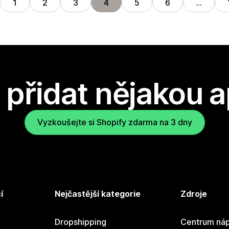
1
2
3
4
5
6
…
přidat nějakou a
Vyzkoušejte si Shopify zdarma na 3 dny
í
Nejčastější kategorie
Zdroje
Dropshipping
Centrum náp