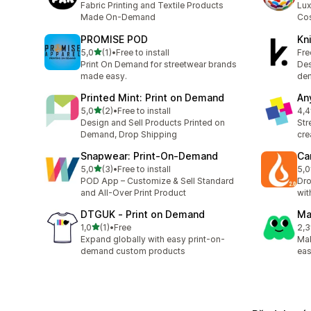
Fabric Printing and Textile Products
Lux
Made On-Demand
Cos
PROMISE POD
Kn
z 5 hvězd
5,0
(1)
•
Free to install
Fre
Celkový počet recenzí: 1
Print On Demand for streetwear brands
Des
made easy.
dem
Printed Mint: Print on Demand
An
z 5 hvězd
5,0
(2)
•
Free to install
4,4
Celkový počet recenzí: 2
Cel
Design and Sell Products Printed on
Str
Demand, Drop Shipping
cre
Snapwear: Print‑On‑Demand
Ca
z 5 hvězd
5,0
(3)
•
Free to install
5,0
Celkový počet recenzí: 3
Cel
POD App – Customize & Sell Standard
Dro
and All-Over Print Product
wit
DTGUK ‑ Print on Demand
Ma
z 5 hvězd
1,0
(1)
•
Free
2,3
Celkový počet recenzí: 1
Cel
Expand globally with easy print-on-
Mak
demand custom products
eas