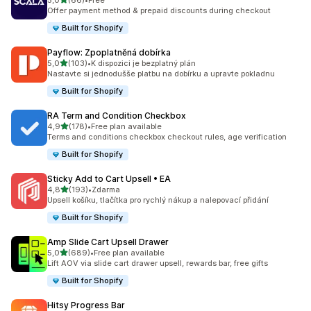
5,0
(66)
•
Free
Celkový počet recenzí: 66
Offer payment method & prepaid discounts during checkout
Built for Shopify
Payflow: Zpoplatněná dobírka
z 5 hvězd
5,0
(103)
•
K dispozici je bezplatný plán
Celkový počet recenzí: 103
Nastavte si jednodušše platbu na dobírku a upravte pokladnu
Built for Shopify
RA Term and Condition Checkbox
z 5 hvězd
4,9
(178)
•
Free plan available
Celkový počet recenzí: 178
Terms and conditions checkbox checkout rules, age verification
Built for Shopify
Sticky Add to Cart Upsell • EA
z 5 hvězd
4,8
(193)
•
Zdarma
Celkový počet recenzí: 193
Upsell košíku, tlačítka pro rychlý nákup a nalepovací přidání
Built for Shopify
Amp Slide Cart Upsell Drawer
z 5 hvězd
5,0
(689)
•
Free plan available
Celkový počet recenzí: 689
Lift AOV via slide cart drawer upsell, rewards bar, free gifts
Built for Shopify
Hitsy Progress Bar