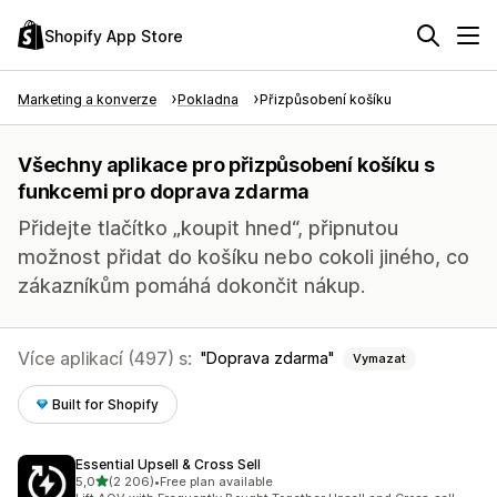
Shopify App Store
Marketing a konverze
Pokladna
Přizpůsobení košíku
Všechny aplikace pro přizpůsobení košíku s
funkcemi pro doprava zdarma
Přidejte tlačítko „koupit hned“, připnutou
možnost přidat do košíku nebo cokoli jiného, co
zákazníkům pomáhá dokončit nákup.
Více aplikací (497) s:
Doprava zdarma
Vymazat
Built for Shopify
Essential Upsell & Cross Sell
z 5 hvězd
5,0
(2 206)
•
Free plan available
Celkový počet recenzí: 2206