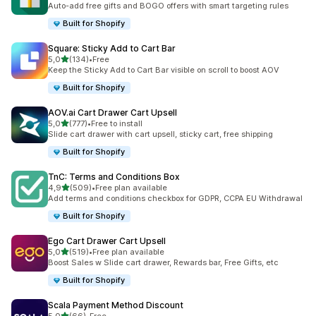
Auto-add free gifts and BOGO offers with smart targeting rules
Built for Shopify
Square: Sticky Add to Cart Bar
z 5 hvězd
5,0
(134)
•
Free
Celkový počet recenzí: 134
Keep the Sticky Add to Cart Bar visible on scroll to boost AOV
Built for Shopify
AOV.ai Cart Drawer Cart Upsell
z 5 hvězd
5,0
(777)
•
Free to install
Celkový počet recenzí: 777
Slide cart drawer with cart upsell, sticky cart, free shipping
Built for Shopify
TnC: Terms and Conditions Box
z 5 hvězd
4,9
(509)
•
Free plan available
Celkový počet recenzí: 509
Add terms and conditions checkbox for GDPR, CCPA EU Withdrawal
Built for Shopify
Ego Cart Drawer Cart Upsell
z 5 hvězd
5,0
(519)
•
Free plan available
Celkový počet recenzí: 519
Boost Sales w Slide cart drawer, Rewards bar, Free Gifts, etc
Built for Shopify
Scala Payment Method Discount
z 5 hvězd