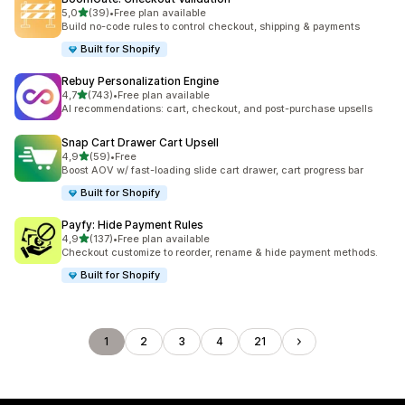
z 5 hvězd
5,0
(39)
•
Free plan available
Celkový počet recenzí: 39
Build no-code rules to control checkout, shipping & payments
Built for Shopify
Rebuy Personalization Engine
z 5 hvězd
4,7
(743)
•
Free plan available
Celkový počet recenzí: 743
AI recommendations: cart, checkout, and post-purchase upsells
Snap Cart Drawer Cart Upsell
z 5 hvězd
4,9
(59)
•
Free
Celkový počet recenzí: 59
Boost AOV w/ fast-loading slide cart drawer, cart progress bar
Built for Shopify
Payfy: Hide Payment Rules
z 5 hvězd
4,9
(137)
•
Free plan available
Celkový počet recenzí: 137
Checkout customize to reorder, rename & hide payment methods.
Built for Shopify
1
2
3
4
21