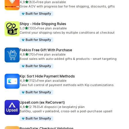
z 5 hvězd
4,9
(83)
•
Free plan available
Celkový počet recenzí: 83
Grow AOV with progress bar for free shipping, discounts, gifts
Built for Shopify
Shipy ‑ Hide Shipping Rules
z 5 hvězd
5,0
(133)
•
Free plan available
Celkový počet recenzí: 133
Control your shipping rates by multiple conditions at checkout
Built for Shopify
Fokkio Free Gift With Purchase
z 5 hvězd
4,8
(70)
•
Free plan available
Celkový počet recenzí: 70
Boost sales with auto-added gifts & products - smart targeting
Built for Shopify
Kip: Sort Hide Payment Methods
z 5 hvězd
4,9
(112)
•
Free plan available
Celkový počet recenzí: 112
Take full control of payment methods with Kip customizations.
Built for Shopify
Upsell.com (ex ReConvert)
z 5 hvězd
4,8
(2 783)
•
K dispozici je bezplatný plán
Celkový počet recenzí: 2783
Balíčky, upsell v pokladně, cross-sell a post-purchase upsell
Built for Shopify
BoomGate: Checkout Validation