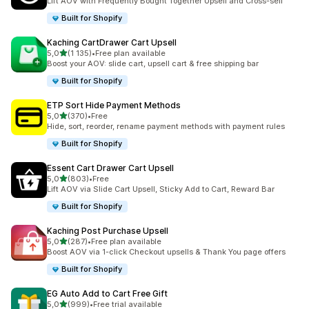
Lift AOV with Frequently Bought Together Upsell and Cross-sell
Built for Shopify
Kaching CartDrawer Cart Upsell
z 5 hvězd
5,0
(1 135)
•
Free plan available
Celkový počet recenzí: 1135
Boost your AOV: slide cart, upsell cart & free shipping bar
Built for Shopify
ETP Sort Hide Payment Methods
z 5 hvězd
5,0
(370)
•
Free
Celkový počet recenzí: 370
Hide, sort, reorder, rename payment methods with payment rules
Built for Shopify
Essent Cart Drawer Cart Upsell
z 5 hvězd
5,0
(803)
•
Free
Celkový počet recenzí: 803
Lift AOV via Slide Cart Upsell, Sticky Add to Cart, Reward Bar
Built for Shopify
Kaching Post Purchase Upsell
z 5 hvězd
5,0
(287)
•
Free plan available
Celkový počet recenzí: 287
Boost AOV via 1-click Checkout upsells & Thank You page offers
Built for Shopify
EG Auto Add to Cart Free Gift
z 5 hvězd
5,0
(999)
•
Free trial available
Celkový počet recenzí: 999