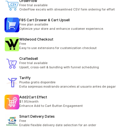
OrderFlow
Free trial available
OrderFlow excels with streamlined CSV form ordering for effort
F85 Cart Drawer & Cart Upsell
Free plan available
Optimize your store and enhance customer experience.
Wildwood Checkout
Free
Easy to use extensions for customization checkout
Craftedsell
Free trial available
Upsell, cross-sell & bundling with funnel scheduling
Tariffy
Prueba gratis disponible
Evita sorpresas mostrando aranceles al usuario antes de pagar
Add2Cart Effect
$1.95/month
Enhance Add to Cart Button Engagement
Smart Delivery Dates
Free
Enable flexible delivery date selection for an order