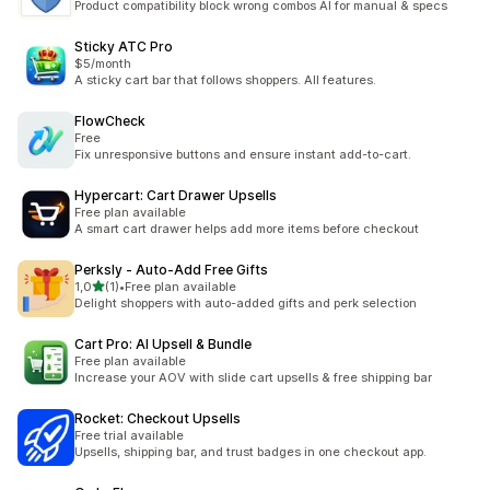
Product compatibility block wrong combos AI for manual & specs
Sticky ATC Pro
$5/month
A sticky cart bar that follows shoppers. All features.
FlowCheck
Free
Fix unresponsive buttons and ensure instant add-to-cart.
Hypercart: Cart Drawer Upsells
Free plan available
A smart cart drawer helps add more items before checkout
Perksly ‑ Auto‑Add Free Gifts
z 5 hvězd
1,0
(1)
•
Free plan available
Celkový počet recenzí: 1
Delight shoppers with auto-added gifts and perk selection
Cart Pro: AI Upsell & Bundle
Free plan available
Increase your AOV with slide cart upsells & free shipping bar
Rocket: Checkout Upsells
Free trial available
Upsells, shipping bar, and trust badges in one checkout app.