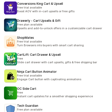
Conversions King Cart & Upsell
Free trial available
Boost AOV with in-cart upsells or free gifts
Drawerly ‑ Cart Upsells & Gift
Free plan available
Upsells and add-to-unlock offers in a customizable cart drawer
ShopMates
Free trial available
Turn Browsers into buyers with smart cart sharing.
CartLift: Cart Drawer & Upsell
Free
Slide cart drawer with cart upsells, gifts & free shipping bar
Ninja Cart Button Animator
Free trial available
Engage Cart button with captivating animations
OC Side Cart
Free
Instant cart updates for a smoother shopping experience
Tech Guardian
Free plan available