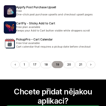
Appify Post Purchase Upsell
Free
One-click post purchase upsells and checkout upsell pages
CartFly ‑ Sticky Add to Cart
Free plan available
Keeps your Add to Cart button visible while shoppers scroll
PickupPro – Cart Calendar
Free trial available
Cart calendar that requires a pickup date before checkout
1
17
18
19
20
21
Chcete přidat nějakou
aplikaci?