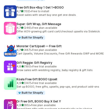
Free Gift Box+Buy 1 Get 1+BOGO
z 5 hvězd
4,7
(132)
•
Free to install
Celkový počet recenzí: 132
Boost sales with smart buy one get one deals.
Super: Gift Wrap, Gift Message
z 5 hvězd
4,7
(246)
•
Free plan available
Celkový počet recenzí: 246
Offer AOV-growing gift card cart/checkout upsells via Sidekick
Built for Shopify
Monster CartUpsell — Free Gift
z 5 hvězd
4,7
(487)
•
Free plan available
Celkový počet recenzí: 487
Cart Upsells, Volume Discounts, Free Gift Rewards GWP and MORE
Gift Reggie: Gift Registry
z 5 hvězd
4,8
(180)
•
Free trial available
Celkový počet recenzí: 180
Grow sales with wedding registry, baby registry & gift lists
Koala Free Gift BOGO Upsell
z 5 hvězd
4,9
(347)
•
Free trial available
Celkový počet recenzí: 347
Set up BOGO, free gifts, upsells, pop-ups, and product add-ons
Built for Shopify
Dr Free Gift, BOGO Buy X Get Y
z 5 hvězd
4,9
(85)
•
Free plan available
Celkový počet recenzí: 85
Award free gifts with purchase automatically or by choice