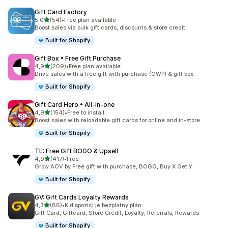
Gift Card Factory
z 5 hvězd
5,0
(54)
•
Free plan available
Celkový počet recenzí: 54
Boost sales via bulk gift cards, discounts & store credit
Built for Shopify
Gift Box • Free Gift Purchase
z 5 hvězd
4,9
(209)
•
Free plan available
Celkový počet recenzí: 209
Drive sales with a free gift with purchase (GWP) & gift box.
Built for Shopify
Gift Card Hero • All‑in‑one
z 5 hvězd
4,9
(154)
•
Free to install
Celkový počet recenzí: 154
Boost sales with reloadable gift cards for online and in-store
Built for Shopify
TL: Free Gift BOGO & Upsell
z 5 hvězd
4,9
(417)
•
Free
Celkový počet recenzí: 417
Grow AOV by Free gift with purchase, BOGO, Buy X Get Y
Built for Shopify
GV: Gift Cards Loyalty Rewards
z 5 hvězd
4,3
(86)
•
K dispozici je bezplatný plán
Celkový počet recenzí: 86
Gift Card, Giftcard, Store Credit, Loyalty, Referrals, Rewards
Built for Shopify