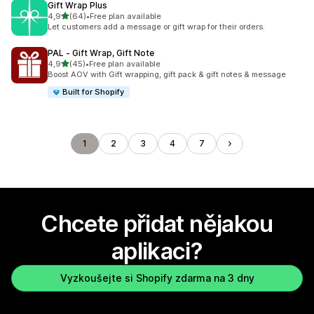
Gift Wrap Plus
z 5 hvězd
4,9
(64)
•
Free plan available
Celkový počet recenzí: 64
Let customers add a message or gift wrap for their orders.
PAL ‑ Gift Wrap, Gift Note
z 5 hvězd
4,9
(45)
•
Free plan available
Celkový počet recenzí: 45
Boost AOV with Gift wrapping, gift pack & gift notes & message
Built for Shopify
1
2
3
4
7
Chcete přidat nějakou
aplikaci?
Vyzkoušejte si Shopify zdarma na 3 dny