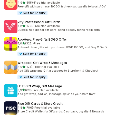
z 5 hvězd
4,9
(555)
•
Free trial available
Celkový počet recenzí: 555
Free gift with purchase, BOGO & checkout upsells to boost AOV
Built for Shopify
Vify: Professional Gift Cards
z 5 hvězd
4,8
(122)
•
Free plan available
Celkový počet recenzí: 122
Customize a digital gift card, send directly to the recipients
AppHero: Free Gifts BOGO Offer
z 5 hvězd
5,0
(322)
•
Free
Celkový počet recenzí: 322
Auto-add free gifts with purchase: GWP, BOGO, and Buy X Get Y
Built for Shopify
Wrapped: Gift Wrap & Messages
z 5 hvězd
4,9
(125)
•
Free trial available
Celkový počet recenzí: 125
Add Gift wrap and Gift messages to Storefront & Checkout
Built for Shopify
LDT: Gift Wrap, Gift Message
z 5 hvězd
3,9
(69)
•
Free plan available
Celkový počet recenzí: 69
Add gift wrap, add-on, message option to your store front.
Rise Gift Cards & Store Credit
z 5 hvězd
4,8
(706)
•
Free trial available
Celkový počet recenzí: 706
Store Credit Wallet for Giftcards, Cashback, Loyalty & Rewards