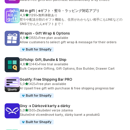
All in gift｜eギフト・熨斗・ラッピング対応アプリ
z 5 hvězd
4,9
(129)
•
無料体験あり
Celkový počet recenzí: 129
熨斗や配送分割のギフト機能も、住所がわからない相手にもLINEなどの
SNSでかんたんeギフトまで！
Wrapin ‑ Gift Wrap & Options
z 5 hvězd
4,9
(355)
•
Free plan available
Celkový počet recenzí: 355
Allow customers to select gift wrap & message for their orders
Built for Shopify
Giftship: Gift, Bundle & Ship
z 5 hvězd
4,8
(244)
•
Free trial available
Celkový počet recenzí: 244
Bulk Corporate Gifting, Gift Options, Box Builder, Drawer Cart
Goalify: Free Shipping Bar PRO
z 5 hvězd
5,0
(42)
•
Free plan available
Celkový počet recenzí: 42
AI Upsell free gift with purchase & free shipping progress bar
Built for Shopify
Givy → Dárkové karty a dárky
z 5 hvězd
5,0
(50)
•
Zkušební verze zdarma
Celkový počet recenzí: 50
Skutečné víceměnové karty, dárky karet a produktů
Built for Shopify