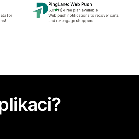
PingLane: Web Push
z 5 hvězd
5,0
(1)
•
Free plan available
Celkový počet recenzí: 1
ata for
Web push notifications to recover carts
gns!
and re-engage shoppers
plikaci?