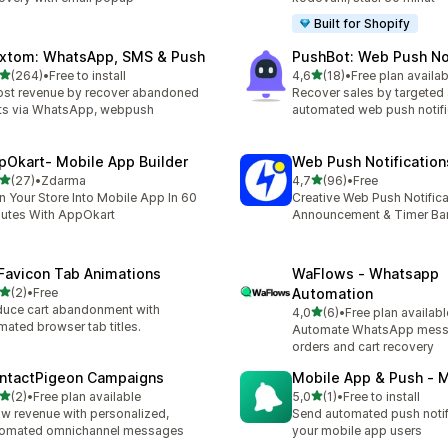
Built for Shopify
xtom: WhatsApp, SMS & Push
PushBot: Web Push Not
z 5 hvězd
z 5 hvězd
(264)
•
Free to install
4,6
(18)
•
Free plan availab
kový počet recenzí: 264
Celkový počet recenzí: 18
st revenue by recover abandoned
Recover sales by targeted
ts via WhatsApp, webpush
automated web push notifi
pOkart‑ Mobile App Builder
Web Push Notification
z 5 hvězd
z 5 hvězd
(27)
•
Zdarma
4,7
(96)
•
Free
kový počet recenzí: 27
Celkový počet recenzí: 96
n Your Store Into Mobile App In 60
Creative Web Push Notifica
utes With AppOkart
Announcement & Timer Ba
 Favicon Tab Animations
WaFlows ‑ Whatsapp
z 5 hvězd
(2)
•
Free
Automation
kový počet recenzí: 2
uce cart abandonment with
z 5 hvězd
4,0
(6)
•
Free plan availabl
Celkový počet recenzí: 6
mated browser tab titles.
Automate WhatsApp messa
orders and cart recovery
ntactPigeon Campaigns
Mobile App & Push ‑ 
z 5 hvězd
z 5 hvězd
(2)
•
Free plan available
5,0
(1)
•
Free to install
kový počet recenzí: 2
Celkový počet recenzí: 1
w revenue with personalized,
Send automated push notif
tomated omnichannel messages
your mobile app users