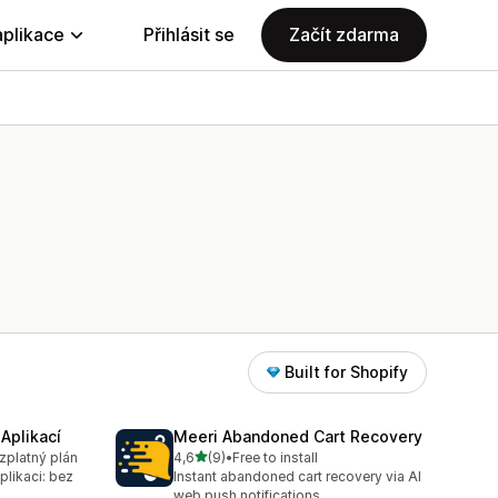
aplikace
Přihlásit se
Začít zdarma
Built for Shopify
Aplikací
Meeri Abandoned Cart Recovery
z 5 hvězd
ezplatný plán
4,6
(9)
•
Free to install
Celkový počet recenzí: 9
likaci: bez
Instant abandoned cart recovery via AI
web push notifications