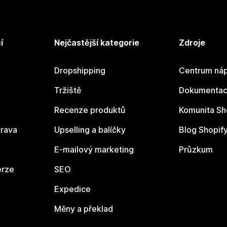
í
Nejčastější kategorie
Zdroje
Dropshipping
Centrum náp
Tržiště
Dokumentace
Recenze produktů
Komunita Sh
rava
Upselling a balíčky
Blog Shopif
E-mailový marketing
Průzkum
erze
SEO
Expedice
Měny a překlad