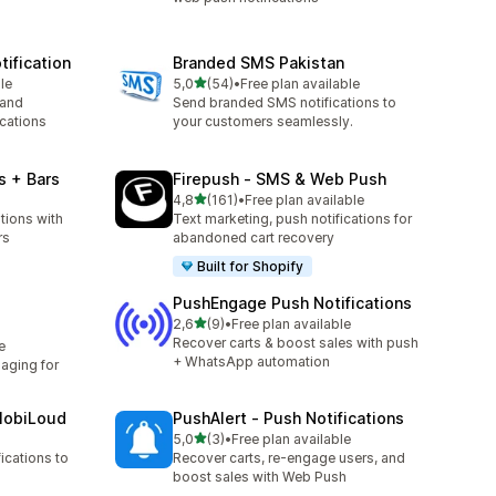
ification
Branded SMS Pakistan
z 5 hvězd
le
5,0
(54)
•
Free plan available
Celkový počet recenzí: 54
 and
Send branded SMS notifications to
cations
your customers seamlessly.
s + Bars
Firepush ‑ SMS & Web Push
z 5 hvězd
4,8
(161)
•
Free plan available
Celkový počet recenzí: 161
tions with
Text marketing, push notifications for
rs
abandoned cart recovery
Built for Shopify
PushEngage Push Notifications
z 5 hvězd
2,6
(9)
•
Free plan available
Celkový počet recenzí: 9
Recover carts & boost sales with push
e
+ WhatsApp automation
ging for
MobiLoud
PushAlert ‑ Push Notifications
z 5 hvězd
5,0
(3)
•
Free plan available
Celkový počet recenzí: 3
ications to
Recover carts, re-engage users, and
boost sales with Web Push