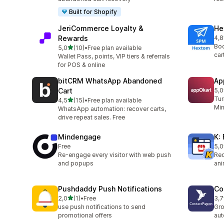
Built for Shopify
JeriCommerce Loyalty &
He
Rewards
4,8
Cel
Boo
z 5 hvězd
5,0
(10)
•
Free plan available
Celkový počet recenzí: 10
car
Wallet Pass, points, VIP tiers & referrals
for POS & online
bitCRM WhatsApp Abandoned
Ap
Cart
5,0
Cel
Tur
z 5 hvězd
4,5
(15)
•
Free plan available
Celkový počet recenzí: 15
Min
WhatsApp automation: recover carts,
drive repeat sales. Free
Mindengage
K:
Free
5,0
Cel
Re-engage every visitor with web push
Red
and popups
ani
Pushdaddy Push Notifications
Co
z 5 hvězd
2,0
(1)
•
Free
3,7
Celkový počet recenzí: 1
Cel
use push notifications to send
Gro
promotional offers
au