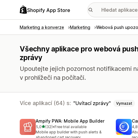
Shopify App Store
Marketing a konverze
Marketing
Webová push upozo
Všechny aplikace pro webová push 
zprávy
Upoutejte jejich pozornost notifikacemi 
v prohlížeči na počítači.
Více aplikací (64) s:
Uvítací zprávy
Vymazat
Ampify PWA: Mobile App Builder
Ca
z 5 hvězd
5,0
(32)
•
Free trial available
4,8
Celkový počet recenzí: 32
Cel
Mobile app builder with push alerts &
Aba
abandoned cart recovery
rec