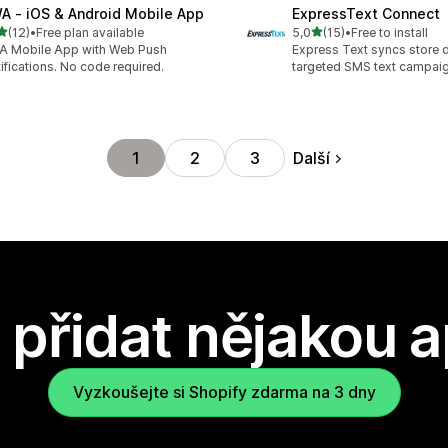
A ‑ iOS & Android Mobile App
ExpressText Connect
z 5 hvězd
z 5 hvězd
(12)
•
Free plan available
5,0
(15)
•
Free to install
kový počet recenzí: 12
Celkový počet recenzí: 15
A Mobile App with Web Push
Express Text syncs store d
ifications. No code required.
targeted SMS text campai
Další
1
2
3
přidat nějakou a
Vyzkoušejte si Shopify zdarma na 3 dny