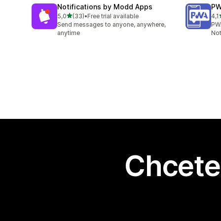
Notifications by Modd Apps
PW
z 5 hvězd
5,0
(33)
•
Free trial available
4,1
Celkový počet recenzí: 33
Cel
Send messages to anyone, anywhere,
PW
anytime
Not
Chcete 