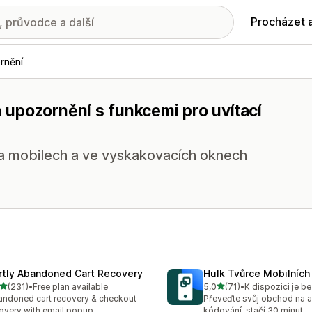
Procházet 
rnění
upozornění s funkcemi pro uvítací
na mobilech a ve vyskakovacích oknech
rtly Abandoned Cart Recovery
Hulk Tvůrce Mobilních 
z 5 hvězd
z 5 hvězd
(231)
•
Free plan available
5,0
(71)
•
K dispozici je b
kový počet recenzí: 231
Celkový počet recenzí: 71
ndoned cart recovery & checkout
Převeďte svůj obchod na ap
overy with email popup
kódování, stačí 30 minut