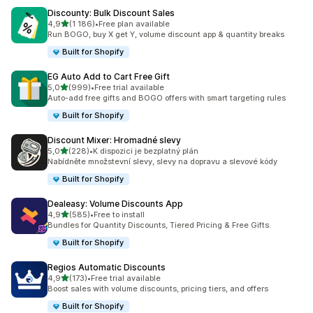
Discounty: Bulk Discount Sales
z 5 hvězd
4,9
(1 186)
•
Free plan available
Celkový počet recenzí: 1186
Run BOGO, buy X get Y, volume discount app & quantity breaks
Built for Shopify
EG Auto Add to Cart Free Gift
z 5 hvězd
5,0
(999)
•
Free trial available
Celkový počet recenzí: 999
Auto-add free gifts and BOGO offers with smart targeting rules
Built for Shopify
Discount Mixer: Hromadné slevy
z 5 hvězd
5,0
(228)
•
K dispozici je bezplatný plán
Celkový počet recenzí: 228
Nabídněte množstevní slevy, slevy na dopravu a slevové kódy
Built for Shopify
Dealeasy: Volume Discounts App
z 5 hvězd
4,9
(585)
•
Free to install
Celkový počet recenzí: 585
Bundles for Quantity Discounts, Tiered Pricing & Free Gifts.
Built for Shopify
Regios Automatic Discounts
z 5 hvězd
4,9
(173)
•
Free trial available
Celkový počet recenzí: 173
Boost sales with volume discounts, pricing tiers, and offers
Built for Shopify