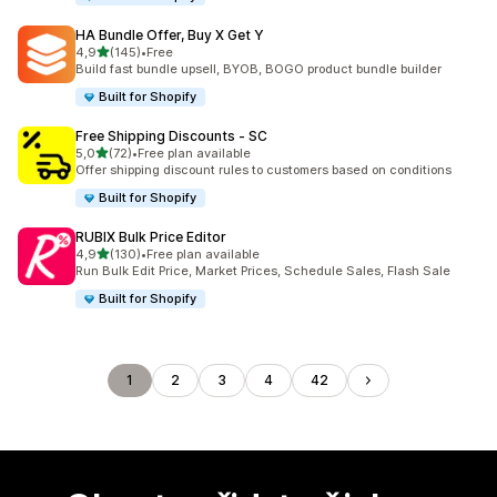
HA Bundle Offer, Buy X Get Y
z 5 hvězd
4,9
(145)
•
Free
Celkový počet recenzí: 145
Build fast bundle upsell, BYOB, BOGO product bundle builder
Built for Shopify
Free Shipping Discounts ‑ SC
z 5 hvězd
5,0
(72)
•
Free plan available
Celkový počet recenzí: 72
Offer shipping discount rules to customers based on conditions
Built for Shopify
RUBIX Bulk Price Editor
z 5 hvězd
4,9
(130)
•
Free plan available
Celkový počet recenzí: 130
Run Bulk Edit Price, Market Prices, Schedule Sales, Flash Sale
Built for Shopify
1
2
3
4
42