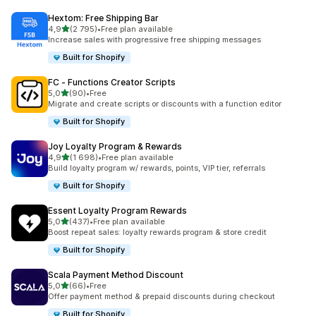
Hextom: Free Shipping Bar
z 5 hvězd
4,9
(2 795)
•
Free plan available
Celkový počet recenzí: 2795
Increase sales with progressive free shipping messages
Built for Shopify
FC ‑ Functions Creator Scripts
z 5 hvězd
5,0
(90)
•
Free
Celkový počet recenzí: 90
Migrate and create scripts or discounts with a function editor
Built for Shopify
Joy Loyalty Program & Rewards
z 5 hvězd
4,9
(1 698)
•
Free plan available
Celkový počet recenzí: 1698
Build loyalty program w/ rewards, points, VIP tier, referrals
Built for Shopify
Essent Loyalty Program Rewards
z 5 hvězd
5,0
(437)
•
Free plan available
Celkový počet recenzí: 437
Boost repeat sales: loyalty rewards program & store credit
Built for Shopify
Scala Payment Method Discount
z 5 hvězd
5,0
(66)
•
Free
Celkový počet recenzí: 66
Offer payment method & prepaid discounts during checkout
Built for Shopify