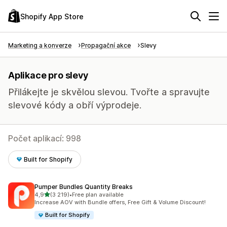
Shopify App Store
Marketing a konverze
Propagační akce
Slevy
Aplikace pro slevy
Přilákejte je skvělou slevou. Tvořte a spravujte
slevové kódy a obří výprodeje.
Počet aplikací: 998
Built for Shopify
Pumper Bundles Quantity Breaks
z 5 hvězd
4,9
(3 219)
•
Free plan available
Celkový počet recenzí: 3219
Increase AOV with Bundle offers, Free Gift & Volume Discount!
Built for Shopify