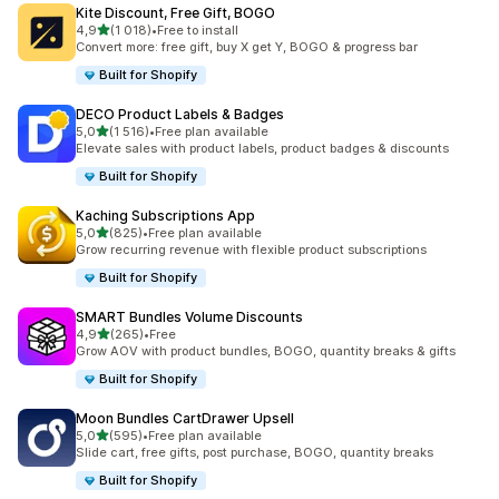
Kite Discount, Free Gift, BOGO
z 5 hvězd
4,9
(1 018)
•
Free to install
Celkový počet recenzí: 1018
Convert more: free gift, buy X get Y, BOGO & progress bar
Built for Shopify
DECO Product Labels & Badges
z 5 hvězd
5,0
(1 516)
•
Free plan available
Celkový počet recenzí: 1516
Elevate sales with product labels, product badges & discounts
Built for Shopify
Kaching Subscriptions App
z 5 hvězd
5,0
(825)
•
Free plan available
Celkový počet recenzí: 825
Grow recurring revenue with flexible product subscriptions
Built for Shopify
SMART Bundles Volume Discounts
z 5 hvězd
4,9
(265)
•
Free
Celkový počet recenzí: 265
Grow AOV with product bundles, BOGO, quantity breaks & gifts
Built for Shopify
Moon Bundles CartDrawer Upsell
z 5 hvězd
5,0
(595)
•
Free plan available
Celkový počet recenzí: 595
Slide cart, free gifts, post purchase, BOGO, quantity breaks
Built for Shopify