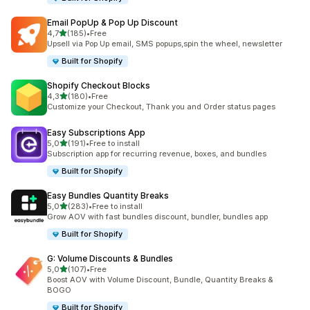
Email PopUp & Pop Up Discount
z 5 hvězd
4,7
(185)
•
Free
Celkový počet recenzí: 185
Upsell via Pop Up email, SMS popups,spin the wheel, newsletter
Built for Shopify
Shopify Checkout Blocks
z 5 hvězd
4,3
(180)
•
Free
Celkový počet recenzí: 180
Customize your Checkout, Thank you and Order status pages
Easy Subscriptions App
z 5 hvězd
5,0
(191)
•
Free to install
Celkový počet recenzí: 191
Subscription app for recurring revenue, boxes, and bundles
Built for Shopify
Easy Bundles Quantity Breaks
z 5 hvězd
5,0
(283)
•
Free to install
Celkový počet recenzí: 283
Grow AOV with fast bundles discount, bundler, bundles app
Built for Shopify
G: Volume Discounts & Bundles
z 5 hvězd
5,0
(107)
•
Free
Celkový počet recenzí: 107
Boost AOV with Volume Discount, Bundle, Quantity Breaks &
BOGO
Built for Shopify