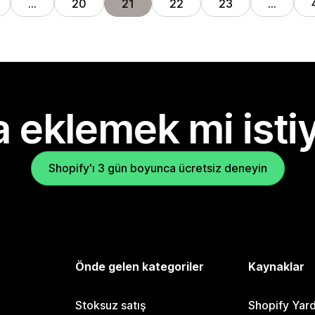
…
20
21
22
23
…
 eklemek mi isti
Shopify'ı 3 gün boyunca ücretsiz deneyin
Önde gelen kategoriler
Kaynaklar
Stoksuz satış
Shopify Yar