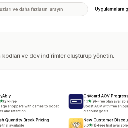
Uygulamalara g
im kodları ve dev indirimler oluşturup yönetin.
ayAbly
OnVoard AOV Progress
5 yıldız üzerinden
5 yıldız üzerinden
(2)
•
Free
4,1
(9)
•
Free plan availabl
lam 2 değerlendirme
toplam 9 değerlendirme
age shoppers with games to boost
Boost AOV with free shipp
es and retention.
discount goals
sh Quantity Break Pricing
New Customer Discou
5 yıldız üzerinden
e trial available
5,0
(1)
•
Free trial available
toplam 1 değerlendirme