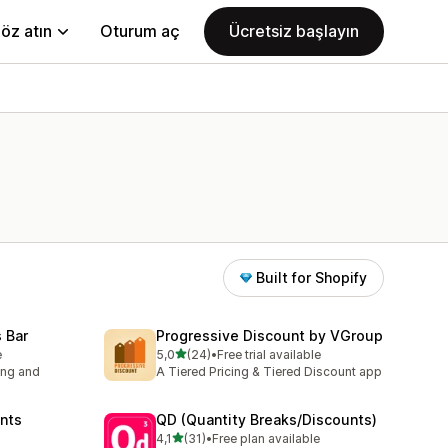
öz atın
Oturum aç
Ücretsiz başlayın
Built for Shopify
 Bar
Progressive Discount by VGroup
5 yıldız üzerinden
e
5,0
(24)
•
Free trial available
toplam 24 değerlendirme
ing and
A Tiered Pricing & Tiered Discount app
nts
QD (Quantity Breaks/Discounts)
5 yıldız üzerinden
4,1
(31)
•
Free plan available
toplam 31 değerlendirme