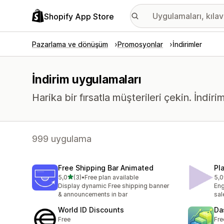
Shopify App Store
Pazarlama ve dönüşüm
Promosyonlar
İndirimler
İndirim uygulamaları
Harika bir fırsatla müşterileri çekin. İndir
999 uygulama
Free Shipping Bar Animated
Pl
5 yıldız üzerinden
5,0
(3)
•
Free plan available
5,0
toplam 3 değerlendirme
top
Display dynamic Free shipping banner
Eng
& announcements in bar
sal
World ID Discounts
Da
Free
Fre