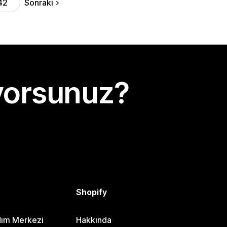
Sonraki
42
yorsunuz?
Shopify
dım Merkezi
Hakkında