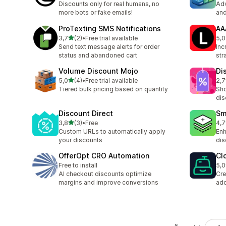
Discounts only for real humans, no
Adv
more bots or fake emails!
and
ProTexting SMS Notifications
AA
5 yıldız üzerinden
3,7
(2)
•
Free trial available
5,0
toplam 2 değerlendirme
top
Send text message alerts for order
Inc
status and abandoned cart
str
Volume Discount Mojo
Di
5 yıldız üzerinden
5,0
(4)
•
Free trial available
2,7
toplam 4 değerlendirme
top
Tiered bulk pricing based on quantity
Sho
dis
Discount Direct
Sm
5 yıldız üzerinden
3,8
(3)
•
Free
4,7
toplam 3 değerlendirme
top
Custom URLs to automatically apply
Enh
your discounts
dis
OfferOpt CRO Automation
Cl
Free to install
5,0
top
AI checkout discounts optimize
Cre
margins and improve conversions
add