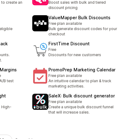
to create an
Boost sales with bulk and tiered
discount pricing
ValueMapper Bulk Discounts
Free plan available
ligible
Bulk generate discount codes for your
checkout
tack
FirstTime Discount
Free
ounts.
Discounts for new customers
.
 Margins
PromoPrep Marketing Calendar
e
Free plan available
A/B test
An intuitive calendar to plan & track
marketing activities.
ght
SaleX: Bulk discount generator
Free plan available
h High-
Create a unique bulk discount funnel
that will increase sales.