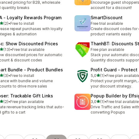
anced pricing for B2B, wholesale
Encourage guest shoppers 
 quantity breaks
account for a discount!
A ‑ Loyalty Rewards Program
SmartDiscount
5 yıldız üzerinden
(2)
•
Free to install
Free trial available
lam 2 değerlendirme
rease repeat purchases with loyalty
Create discount codes for e
ategies & automation
product variants easily
sc: Show Discounted Prices
ThanhBT: Discounts S
5 yıldız üzerinden
(13)
•
Free trial available
Free plan available
lam 13 değerlendirme
w discounted prices for automatic
Stack your automatic disc
count & discount codes
Quantity discounts support
art Bundle ‑ Product Bundles
Profit Guard ‑ Protect
5 yıldız üzerinden
5 yıldız üzerinden
(3)
•
Free to install
5,0
(1)
•
Free plan availabl
lam 3 değerlendirme
toplam 1 değerlendirme
ance with bundle and volume
Protect your profit margin, 
counts to drive more sales
your discount strategy.
oser: Trackable Gift Links
Popup Builder by Elfsi
5 yıldız üzerinden
5 yıldız üzerinden
(2)
•
Free plan available
3,0
(1)
•
Free trial available
lam 2 değerlendirme
toplam 1 değerlendirme
ate revenue tracking links that auto-
Drive Traffic and Sales wit
 gifts to a cart
converting Popups